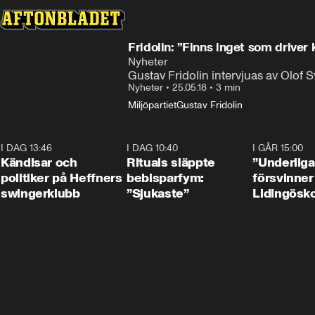
Fridolin: ”Finns inget som driver
Nyheter
Gustav Fridolin intervjuas av Olof 
Nyheter
•
25.05.18
•
3 min
Miljöpartiet
Gustav Fridolin
I DAG 13:46
0:55
I DAG 10:40
1:01
I GÅR 15:00
Kändisar och
Rituals släppte
”Underliga
politiker på Heffners
bebisparfym:
försvinner
swingerklubb
”Sjukaste”
Lidingösko