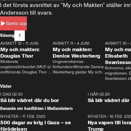
I det första avsnittet av ”My och Makten” ställe
Andersson till svars.
Spela upp
1
Säsong
AVSNITT 12
•
11 JUNI
26:27
AVSNITT 11
•
4 JUNI
23:40
AVSNITT 10
•
My och makten:
My och makten:
My och ma
Douglas Thor
Denice Westerberg
Elisabeth
Moderata 
Ungsvenskarnas 
Svantess
ungdomsförbundet (MUF:s) 
förbundsordförande Denice 
Kvinnorna, ek
ordförande Douglas Thor 
Westerberg gästar My och 
migrationen. E
gästar My och makten. I 
makten. I avsnittet 
Svantesson stäl
avsnittet diskuteras 
diskuteras migrationsfrågan 
när finansmini
Väder
tonårsutvisningarna och hur 
och hur SD ska locka 
Moderaterna ska locka 
kvinnliga väljare. 
I DAG 02:30
1:06
I GÅR 02:30
väljare till valet i höst. 
Så blir vädret där du bor
Så blir vädret där
Senaste om konflikten i Mellanöstern
NYHETER
•
17 FEB. 2025
0:45
NYHETER
•
16 FEB. 20
500 dagar av krig i Gaza – se
Nya vapen till Isr
förödelsen
Trump