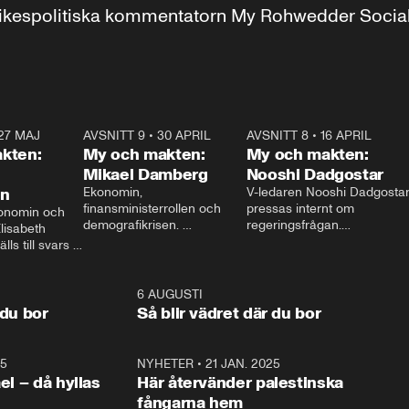
r inrikespolitiska kommentatorn My Rohwedder Soci
27 MAJ
3:51
AVSNITT 9
•
30 APRIL
24:00
AVSNITT 8
•
16 APRIL
25:1
kten:
My och makten:
My och makten:
Mikael Damberg
Nooshi Dadgostar
on
Ekonomin, 
V-ledaren Nooshi Dadgostar
finansministerrollen och 
pressas internt om 
onomin och 
demografikrisen. 
regeringsfrågan.

lisabeth 
Oppositionen ställs till svars 
I Aftonbladets 
ls till svars 
när Socialdemokraternas 
partiledarutfrågning ”My 
stern gästar 
Mikael Damberg gästar My 
och Makten” sätter hon ner 
My och Makten. 
och Makten. 
foten mot kritikerna:

1:06
6 AUGUSTI
1:0
– Vi ställer upp i val. Ska vi 
 du bor
Så blir vädret där du bor
vara med så sitter vi förstås 
25
1:22
NYHETER
•
21 JAN. 2025
0:5
ael – då hyllas
Här återvänder palestinska
fångarna hem