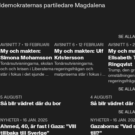
aldemokraternas partiledare Magdalena 
SE ALLA
7
AVSNITT 7
•
19 FEBRUARI
24:30
AVSNITT 6
•
12 FEBRUARI
27:30
AVSNITT 5
•
My och makten:
My och makten: Ulf
My och ma
Simona Mohamsson
Kristersson
Elisabeth
 
Tonårsutvisningarna, skolan 
Tonårsutvisningarna, 
Ringqvist
och och krisen i Liberalerna 
regeringsfrågan och 
Trump, den gr
står i fokus i det sjunde 
matpriserna står i fokus i 
omställningen
avsnittet av ”My och 
det sjätte avsnittet av ”My 
regeringsfråga
makten”. Se när 
och makten”. Se när 
centrum i det 
SE ALLA
Aftonbladets inrikespolitiska 
Aftonbladets inrikespolitiska 
avsnittet av ”
kommentator My 
kommentator My 
6
5 AUGUSTI
1:06
4 AUGUSTI
Makten”. Se nä
Rohwedder ställer 
Rohwedder ställer 
Så blir vädret där du bor
Så blir vädret där
Aftonbladets in
utbildnings- och 
statsminister Ulf Kristersson 
kommentator 
SE ALLA
integrationsminister Simona 
till svars.
Rohwedder stäl
Mohamsson till svars.
Centerpartiets
2
NYHETER
•
16 JAN. 2025
1:01
NYHETER
•
16 JAN. 20
Thand Ring till
Ahmed, 40, är fast i Gaza: ”Vill
Gazaborna: ”Vad s
tillbaka till Sverige”
till?”