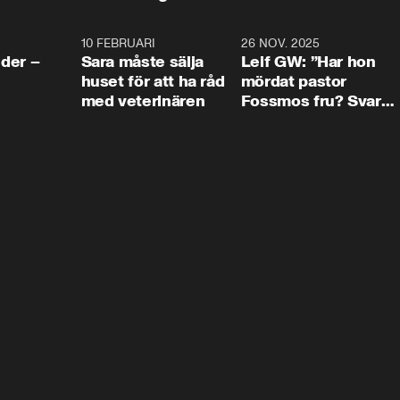
4:24
10 FEBRUARI
4:13
26 NOV. 2025
8:1
der –
Sara måste sälja
Leif GW: ”Har hon
huset för att ha råd
mördat pastor
med veterinären
Fossmos fru? Svar
nej.”