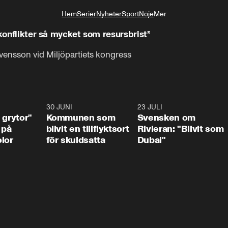
Hem
Serier
Nyheter
Sport
Nöje
Mer
Livsstil
 konflikter så mycket som resursbrist”
Svensson vid Miljöpartiets kongress
1:07
30 JUNI
1:24
23 JULI
1:4
 grytor"
Kommunen som
Svensken om
 på
blivit en tillflyktsort
Rivieran: "Blivit som
lor
för skuldsatta
Dubai"