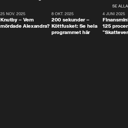
SE ALLA
3
25 NOV. 2025
31:05
8 OKT. 2025
4:29
4 JUNI 2025
Knutby – Vem
200 sekunder –
Finansmin
mördade Alexandra?
Köttfusket: Se hela
125 procent
programmet här
"Skattever
viktig uppg