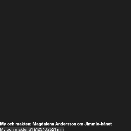
My och makten: Magdalena Andersson om Jimmie-hånet
My och makten
S1 E1
23.10.25
21 min