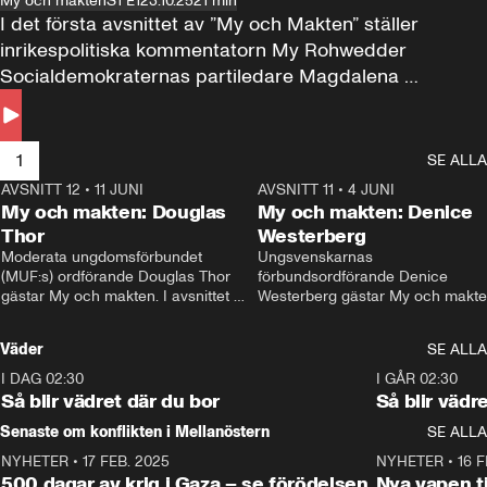
My och makten
S1 E1
23.10.25
21 min
I det första avsnittet av ”My och Makten” ställer 
inrikespolitiska kommentatorn My Rohwedder 
Socialdemokraternas partiledare Magdalena 
Andersson till svars.
1
SE ALLA
AVSNITT 12
•
11 JUNI
26:27
AVSNITT 11
•
4 JUNI
2
My och makten: Douglas
My och makten: Denice
Thor
Westerberg
Moderata ungdomsförbundet 
Ungsvenskarnas 
(MUF:s) ordförande Douglas Thor 
förbundsordförande Denice 
gästar My och makten. I avsnittet 
Westerberg gästar My och makten.
diskuteras tonårsutvisningarna och 
avsnittet diskuteras migrationsfrå
hur Moderaterna ska locka väljare till 
och hur SD ska locka kvinnliga 
Väder
SE ALLA
valet i höst. 
väljare. 
I DAG 02:30
1:06
I GÅR 02:30
Så blir vädret där du bor
Så blir vädr
Senaste om konflikten i Mellanöstern
SE ALLA
NYHETER
•
17 FEB. 2025
0:45
NYHETER
•
16 F
500 dagar av krig i Gaza – se förödelsen
Nya vapen ti