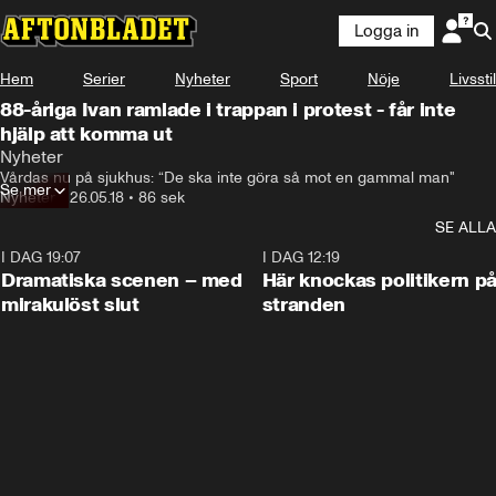
Logga in
Hem
Serier
Nyheter
Sport
Nöje
Livsstil
88-åriga Ivan ramlade i trappan i protest - får inte
hjälp att komma ut
Nyheter
Vårdas nu på sjukhus: “De ska inte göra så mot en gammal man"
Se mer
Nyheter
•
26.05.18
•
86 sek
SE ALLA
I DAG 19:07
0:42
I DAG 12:19
Dramatiska scenen – med
Här knockas politikern p
mirakulöst slut
stranden