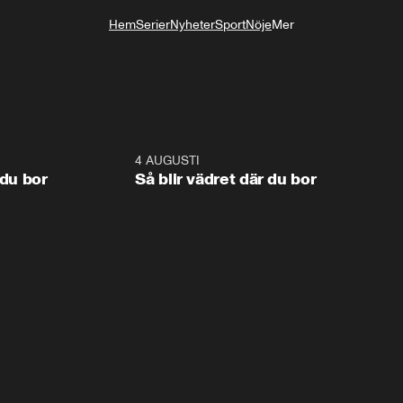
Hem
Serier
Nyheter
Sport
Nöje
Mer
Livsstil
1:06
4 AUGUSTI
1:0
 du bor
Så blir vädret där du bor