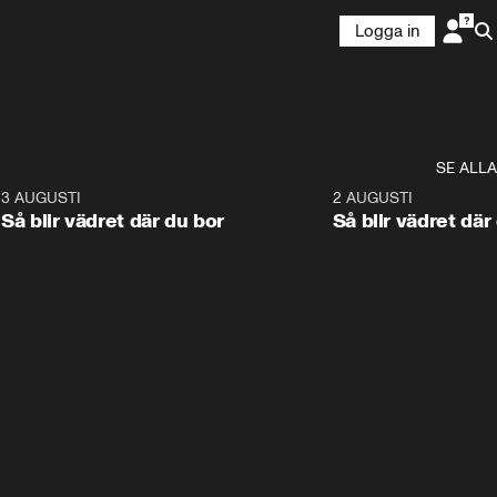
Logga in
SE ALLA
6
3 AUGUSTI
1:06
2 AUGUSTI
Så blir vädret där du bor
Så blir vädret där