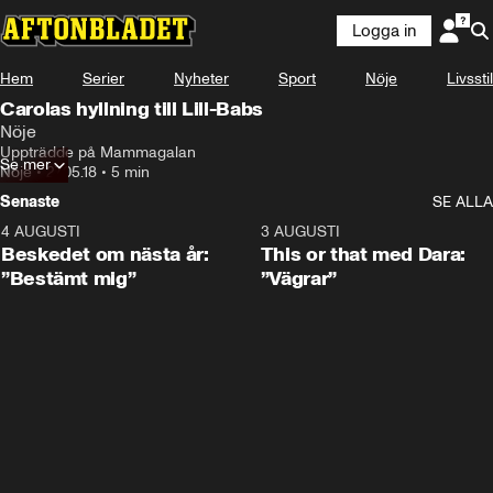
Logga in
Hem
Serier
Nyheter
Sport
Nöje
Livsstil
Carolas hyllning till Lill-Babs
Nöje
Uppträdde på Mammagalan
Se mer
Nöje
•
27.05.18
•
5 min
Senaste
SE ALLA
4 AUGUSTI
0:24
3 AUGUSTI
Beskedet om nästa år:
This or that med Dara:
”Bestämt mig”
”Vägrar”