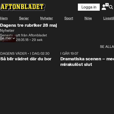
Logga in
Hem
Serier
Nyheter
Sport
Nöje
Livsstil
Dagens tre rubriker 28 maj
Nyheter
Senaste nytt från Aftonbladet
Se mer
Nyheter
•
28.05.18
•
29 sek
SE ALLA
DAGENS VÄDER
•
I DAG 02:30
1:06
I GÅR 19:07
Så blir vädret där du bor
Dramatiska scenen – me
mirakulöst slut