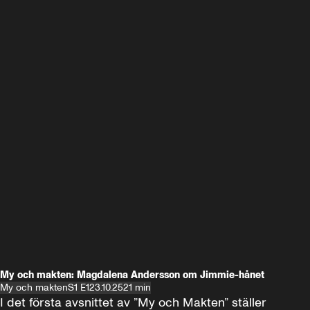
My och makten: Magdalena Andersson om Jimmie-hånet
My och makten
S1 E1
23.10.25
21 min
I det första avsnittet av ”My och Makten” ställer 