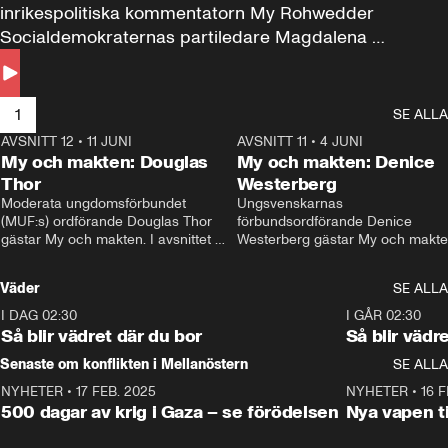
inrikespolitiska kommentatorn My Rohwedder 
Socialdemokraternas partiledare Magdalena 
Andersson till svars.
1
SE ALLA
AVSNITT 12
•
11 JUNI
26:27
AVSNITT 11
•
4 JUNI
2
My och makten: Douglas
My och makten: Denice
Thor
Westerberg
Moderata ungdomsförbundet 
Ungsvenskarnas 
(MUF:s) ordförande Douglas Thor 
förbundsordförande Denice 
gästar My och makten. I avsnittet 
Westerberg gästar My och makten.
diskuteras tonårsutvisningarna och 
avsnittet diskuteras migrationsfrå
hur Moderaterna ska locka väljare till 
och hur SD ska locka kvinnliga 
Väder
SE ALLA
valet i höst. 
väljare. 
I DAG 02:30
1:06
I GÅR 02:30
Så blir vädret där du bor
Så blir vädr
Senaste om konflikten i Mellanöstern
SE ALLA
NYHETER
•
17 FEB. 2025
0:45
NYHETER
•
16 F
500 dagar av krig i Gaza – se förödelsen
Nya vapen ti