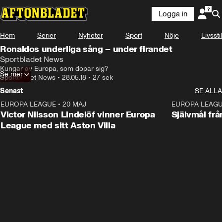
Logga in
Hem
Serier
Nyheter
Sport
Nöje
Livsstil
Ronaldos underliga sång – under firandet
Sportbladet News
Kungar av Europa, som dopar sig?
Se mer
Sportbladet News
•
28.05.18
•
27 sek
Senast
SE ALLA
EUROPA LEAGUE
•
20 MAJ
1:32
EUROPA LEAG
Victor Nilsson Lindelöf vinner Europa
Självmål frå
League med sitt Aston Villa