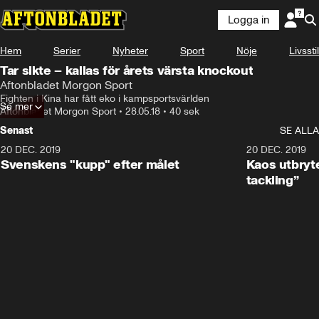
Logga in
Hem
Serier
Nyheter
Sport
Nöje
Livsstil
Tar sikte – kallas för årets värsta knockout
Aftonbladet Morgon Sport
Fighten i Kina har fått eko i kampsportsvärlden
Se mer
Aftonbladet Morgon Sport
•
28.05.18
•
40 sek
Senast
SE ALLA
20 DEC. 2019
0:44
20 DEC. 2019
Svenskens "kupp" efter målet
Kaos utbryte
tackling”