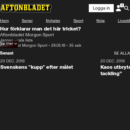
Logga in
Hem
Serier
Nyheter
Sport
Nöje
Livsstil
Hur förklarar man det här tricket?
Aftonbladet Morgon Sport
Jannes virala lista
Se mer
Aftonbladet Morgon Sport
•
28.05.18
•
35 sek
Senast
SE ALLA
20 DEC. 2019
0:44
20 DEC. 2019
Svenskens "kupp" efter målet
Kaos utbryte
tackling”