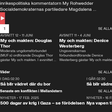
inrikespolitiska kommentatorn My Rohwedder 
Socialdemokraternas partiledare Magdalena 
Andersson till svars.
1
SE ALLA
AVSNITT 12
•
11 JUNI
26:27
AVSNITT 11
•
4 JUNI
2
My och makten: Douglas
My och makten: Denice
Thor
Westerberg
Moderata ungdomsförbundet 
Ungsvenskarnas 
(MUF:s) ordförande Douglas Thor 
förbundsordförande Denice 
gästar My och makten. I avsnittet 
Westerberg gästar My och makten.
diskuteras tonårsutvisningarna och 
avsnittet diskuteras migrationsfrå
hur Moderaterna ska locka väljare till 
och hur SD ska locka kvinnliga 
Väder
SE ALLA
valet i höst. 
väljare. 
I DAG 02:30
1:06
I GÅR 02:30
Så blir vädret där du bor
Så blir vädr
Senaste om konflikten i Mellanöstern
SE ALLA
NYHETER
•
17 FEB. 2025
0:45
NYHETER
•
16 F
500 dagar av krig i Gaza – se förödelsen
Nya vapen ti