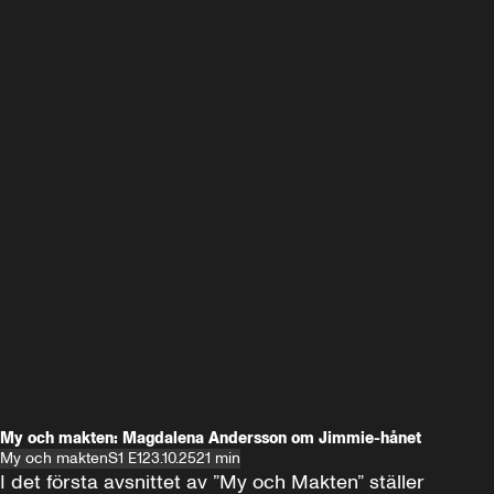
My och makten: Magdalena Andersson om Jimmie-hånet
My och makten
S1 E1
23.10.25
21 min
I det första avsnittet av ”My och Makten” ställer 