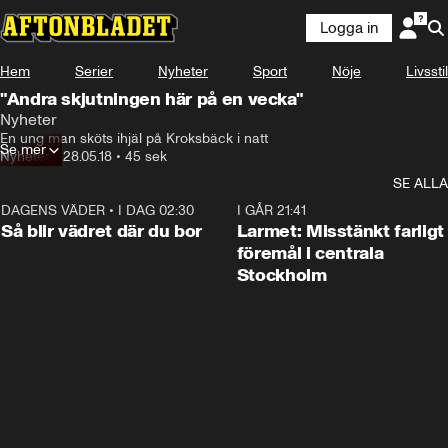
Logga in
Hem
Serier
Nyheter
Sport
Nöje
Livsstil
"Andra skjutningen här på en vecka"
Nyheter
En ung man sköts ihjäl på Kroksbäck i natt
Se mer
Nyheter
•
28.05.18
•
45 sek
SE ALLA
DAGENS VÄDER
•
I DAG 02:30
1:06
I GÅR 21:41
Så blir vädret där du bor
Larmet: Misstänkt farligt
föremål i centrala
Stockholm