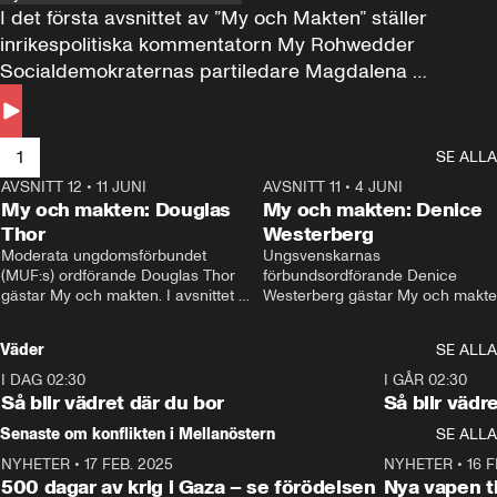
I det första avsnittet av ”My och Makten” ställer 
inrikespolitiska kommentatorn My Rohwedder 
Socialdemokraternas partiledare Magdalena 
Andersson till svars.
1
SE ALLA
AVSNITT 12
•
11 JUNI
26:27
AVSNITT 11
•
4 JUNI
2
My och makten: Douglas
My och makten: Denice
Thor
Westerberg
Moderata ungdomsförbundet 
Ungsvenskarnas 
(MUF:s) ordförande Douglas Thor 
förbundsordförande Denice 
gästar My och makten. I avsnittet 
Westerberg gästar My och makten.
diskuteras tonårsutvisningarna och 
avsnittet diskuteras migrationsfrå
hur Moderaterna ska locka väljare till 
och hur SD ska locka kvinnliga 
Väder
SE ALLA
valet i höst. 
väljare. 
I DAG 02:30
1:06
I GÅR 02:30
Så blir vädret där du bor
Så blir vädr
Senaste om konflikten i Mellanöstern
SE ALLA
NYHETER
•
17 FEB. 2025
0:45
NYHETER
•
16 F
500 dagar av krig i Gaza – se förödelsen
Nya vapen ti