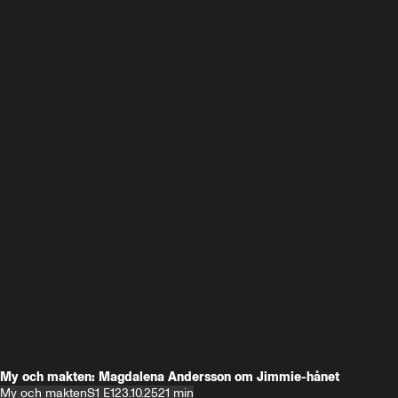
My och makten: Magdalena Andersson om Jimmie-hånet
My och makten
S1 E1
23.10.25
21 min