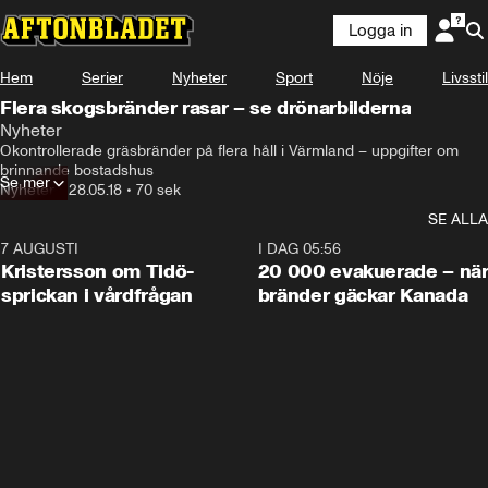
Logga in
Hem
Serier
Nyheter
Sport
Nöje
Livsstil
Flera skogsbränder rasar – se drönarbilderna
Nyheter
Okontrollerade gräsbränder på flera håll i Värmland – uppgifter om 
brinnande bostadshus
Se mer
Nyheter
•
28.05.18
•
70 sek
SE ALLA
7 AUGUSTI
0:42
I DAG 05:56
Kristersson om Tidö-
20 000 evakuerade – nä
sprickan i vårdfrågan
bränder gäckar Kanada