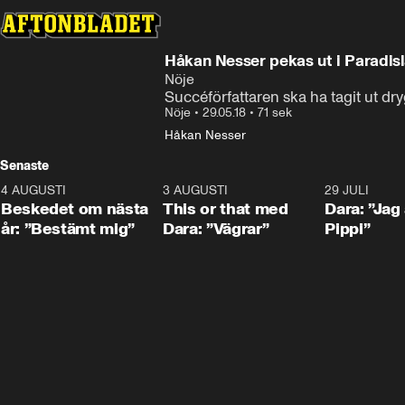
Håkan Nesser pekas ut i Paradis
Nöje
Succéförfattaren ska ha tagit ut dry
Nöje
•
29.05.18
•
71 sek
Håkan Nesser
Senaste
4 AUGUSTI
0:24
3 AUGUSTI
1:02
29 JULI
Beskedet om nästa
This or that med
Dara: ”Jag
år: ”Bestämt mig”
Dara: ”Vägrar”
Pippi”