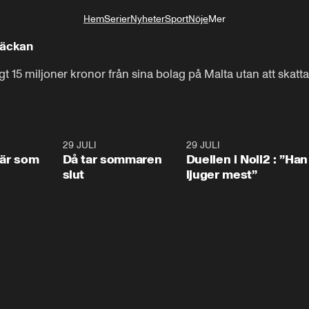
Hem
Serier
Nyheter
Sport
Nöje
Mer
Livsstil
läckan
gt 15 miljoner kronor från sina bolag på Malta utan att skatta
0:41
29 JULI
0:39
29 JULI
0:4
 är som
Då tar sommaren
Duellen i Noll2 : ”Han
slut
ljuger mest”