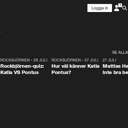
Logga in
.
SE ALLA
7
ROCKBJÖRNEN
•
28 JULI
0:15
ROCKBJÖRNEN
•
27 JULI
0:46
27 JULI
Rockbjörnen-quiz:
Hur väl känner Katia
Mattias He
Katia VS Pontus
Pontus?
inte bra be