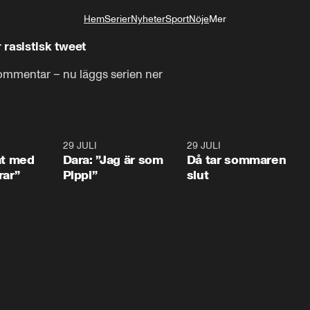
Hem
Serier
Nyheter
Sport
Nöje
Mer
Livsstil
 rasistisk tweet
kommentar – nu läggs serien ner
1:02
29 JULI
0:41
29 JULI
0:3
at med
Dara: ”Jag är som
Då tar sommaren
rar”
Pippi”
slut