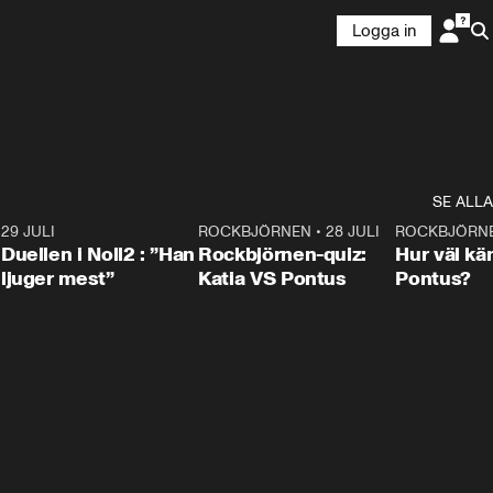
Logga in
SE ALLA
9
29 JULI
0:47
ROCKBJÖRNEN
•
28 JULI
0:15
ROCKBJÖRN
Duellen i Noll2 : ”Han
Rockbjörnen-quiz:
Hur väl kä
ljuger mest”
Katia VS Pontus
Pontus?