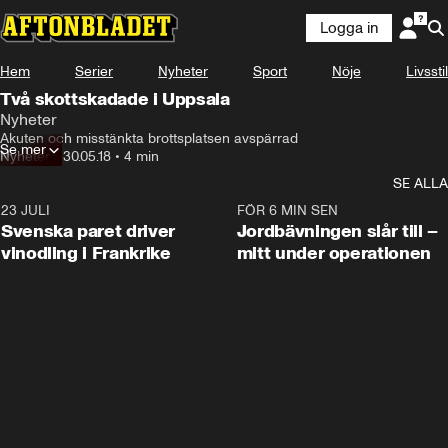
Logga in
Hem
Serier
Nyheter
Sport
Nöje
Livsstil
Två skottskadade i Uppsala
Nyheter
Akuten och misstänkta brottsplatsen avspärrad
Se mer
Nyheter
•
30.05.18
•
4 min
SE ALLA
23 JULI
1:52
FÖR 6 MIN SEN
Svenska paret driver
Jordbävningen slår till –
vinodling i Frankrike
mitt under operationen