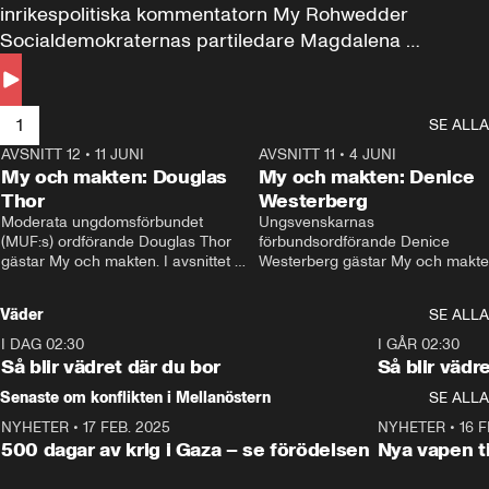
inrikespolitiska kommentatorn My Rohwedder 
Socialdemokraternas partiledare Magdalena 
Andersson till svars.
1
SE ALLA
AVSNITT 12
•
11 JUNI
26:27
AVSNITT 11
•
4 JUNI
2
My och makten: Douglas
My och makten: Denice
Thor
Westerberg
Moderata ungdomsförbundet 
Ungsvenskarnas 
(MUF:s) ordförande Douglas Thor 
förbundsordförande Denice 
gästar My och makten. I avsnittet 
Westerberg gästar My och makten.
diskuteras tonårsutvisningarna och 
avsnittet diskuteras migrationsfrå
hur Moderaterna ska locka väljare till 
och hur SD ska locka kvinnliga 
Väder
SE ALLA
valet i höst. 
väljare. 
I DAG 02:30
1:06
I GÅR 02:30
Så blir vädret där du bor
Så blir vädr
Senaste om konflikten i Mellanöstern
SE ALLA
NYHETER
•
17 FEB. 2025
0:45
NYHETER
•
16 F
500 dagar av krig i Gaza – se förödelsen
Nya vapen ti