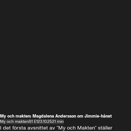
My och makten: Magdalena Andersson om Jimmie-hånet
My och makten
S1 E1
23.10.25
21 min
I det första avsnittet av ”My och Makten” ställer 