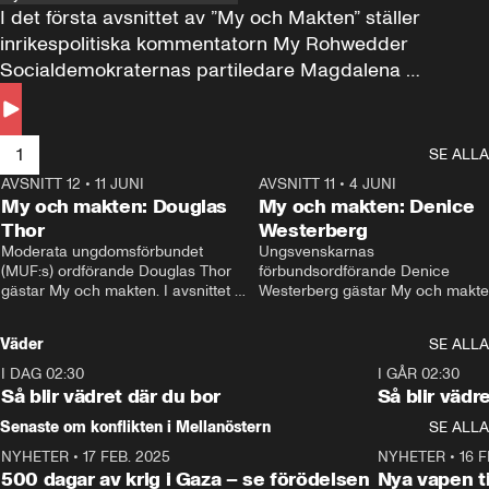
I det första avsnittet av ”My och Makten” ställer 
inrikespolitiska kommentatorn My Rohwedder 
Socialdemokraternas partiledare Magdalena 
Andersson till svars.
1
SE ALLA
AVSNITT 12
•
11 JUNI
26:27
AVSNITT 11
•
4 JUNI
2
My och makten: Douglas
My och makten: Denice
Thor
Westerberg
Moderata ungdomsförbundet 
Ungsvenskarnas 
(MUF:s) ordförande Douglas Thor 
förbundsordförande Denice 
gästar My och makten. I avsnittet 
Westerberg gästar My och makten.
diskuteras tonårsutvisningarna och 
avsnittet diskuteras migrationsfrå
hur Moderaterna ska locka väljare till 
och hur SD ska locka kvinnliga 
Väder
SE ALLA
valet i höst. 
väljare. 
I DAG 02:30
1:06
I GÅR 02:30
Så blir vädret där du bor
Så blir vädr
Senaste om konflikten i Mellanöstern
SE ALLA
NYHETER
•
17 FEB. 2025
0:45
NYHETER
•
16 F
500 dagar av krig i Gaza – se förödelsen
Nya vapen ti