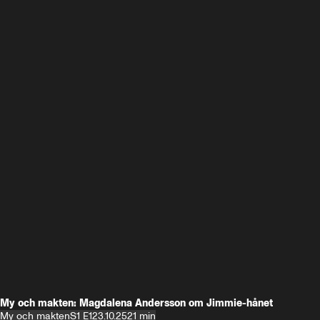
My och makten: Magdalena Andersson om Jimmie-hånet
My och makten
S1 E1
23.10.25
21 min