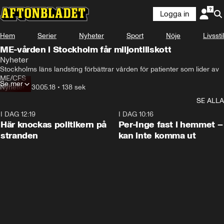
Logga in
Hem
Serier
Nyheter
Sport
Nöje
Livsstil
ME-vården i Stockholm får miljontillskott
Nyheter
Stockholms läns landsting förbättrar vården för patienter som lider av 
ME/CFS
Se mer
Nyheter
•
30.05.18
•
138 sek
SE ALLA
I DAG 12:19
0:45
I DAG 10:16
Här knockas politikern på
Per-Inge fast i hemmet –
stranden
kan inte komma ut