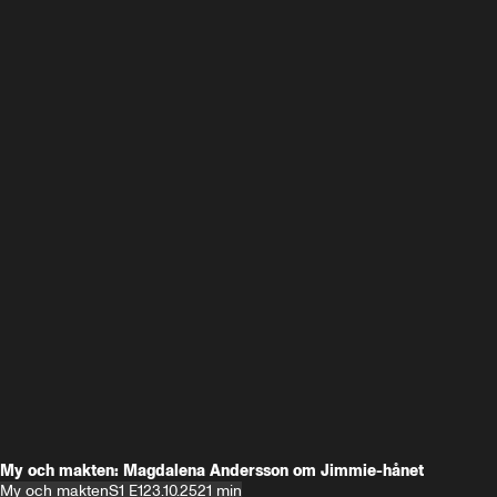
My och makten: Magdalena Andersson om Jimmie-hånet
My och makten
S1 E1
23.10.25
21 min