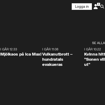
Logga in
SE ALLA
0
I GÅR 12:33
0:24
I GÅR 11:08
0:27
I GÅR 10:22
Mjölkaos på Ica Maxi
Vulkanutbrott –
Kvinna hit
hundratals
”Sonen vill
evakueras
ut”