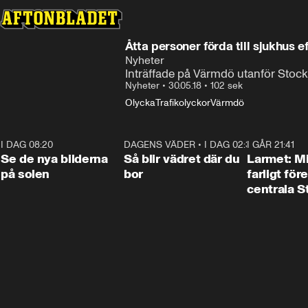
Åtta personer förda till sjukhus e
Nyheter
Inträffade på Värmdö utanför Stoc
Nyheter
•
30.05.18
•
102 sek
Olycka
Trafikolyckor
Värmdö
I DAG 08:20
0:19
DAGENS VÄDER
•
I DAG 02:30
1:06
I GÅR 21:41
Se de nya bilderna
Så blir vädret där du
Larmet: M
på solen
bor
farligt för
centrala 