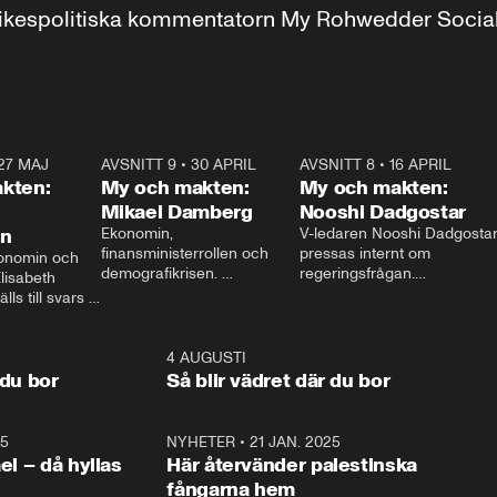
r inrikespolitiska kommentatorn My Rohwedder Soci
27 MAJ
3:51
AVSNITT 9
•
30 APRIL
24:00
AVSNITT 8
•
16 APRIL
25:1
kten:
My och makten:
My och makten:
Mikael Damberg
Nooshi Dadgostar
on
Ekonomin, 
V-ledaren Nooshi Dadgostar
finansministerrollen och 
pressas internt om 
onomin och 
demografikrisen. 
regeringsfrågan.

lisabeth 
Oppositionen ställs till svars 
I Aftonbladets 
ls till svars 
när Socialdemokraternas 
partiledarutfrågning ”My 
stern gästar 
Mikael Damberg gästar My 
och Makten” sätter hon ner 
My och Makten. 
och Makten. 
foten mot kritikerna:

1:06
4 AUGUSTI
1:0
– Vi ställer upp i val. Ska vi 
 du bor
Så blir vädret där du bor
vara med så sitter vi förstås 
25
1:22
NYHETER
•
21 JAN. 2025
0:5
ael – då hyllas
Här återvänder palestinska
fångarna hem