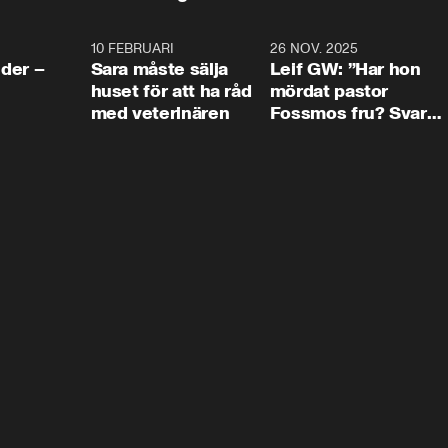
4:24
10 FEBRUARI
4:13
26 NOV. 2025
8:1
der –
Sara måste sälja
Leif GW: ”Har hon
huset för att ha råd
mördat pastor
med veterinären
Fossmos fru? Svar
nej.”