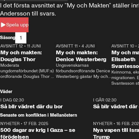
I det första avsnittet av ”My och Makten” ställe
Andersson till svars.
Spela upp
1
Säsong
AVSNITT 12
•
11 JUNI
26:27
AVSNITT 11
•
4 JUNI
23:40
AVSNITT 10
•
My och makten:
My och makten:
My och ma
Douglas Thor
Denice Westerberg
Elisabeth
Moderata 
Ungsvenskarnas 
Svantess
ungdomsförbundet (MUF:s) 
förbundsordförande Denice 
Kvinnorna, ek
ordförande Douglas Thor 
Westerberg gästar My och 
migrationen. E
gästar My och makten. I 
makten. I avsnittet 
Svantesson stäl
avsnittet diskuteras 
diskuteras migrationsfrågan 
när finansmini
Väder
tonårsutvisningarna och hur 
och hur SD ska locka 
Moderaterna ska locka 
kvinnliga väljare. 
I DAG 02:30
1:06
I GÅR 02:30
väljare till valet i höst. 
Så blir vädret där du bor
Så blir vädret där
Senaste om konflikten i Mellanöstern
NYHETER
•
17 FEB. 2025
0:45
NYHETER
•
16 FEB. 20
500 dagar av krig i Gaza – se
Nya vapen till Isr
förödelsen
Trump