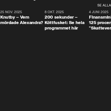
SE ALLA
3
25 NOV. 2025
31:05
8 OKT. 2025
4:29
4 JUNI 2025
Knutby – Vem
200 sekunder –
Finansmin
mördade Alexandra?
Köttfusket: Se hela
125 procent
programmet här
"Skattever
viktig uppg