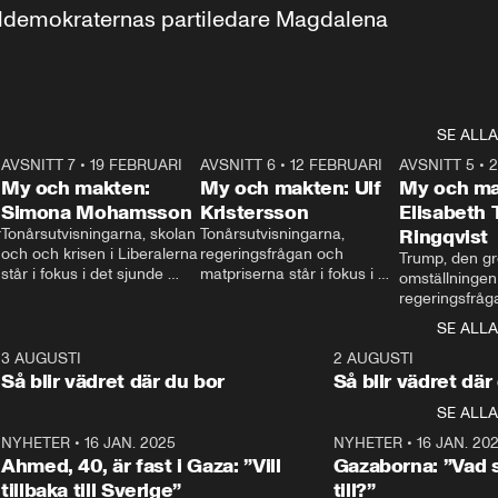
aldemokraternas partiledare Magdalena 
SE ALLA
7
AVSNITT 7
•
19 FEBRUARI
24:30
AVSNITT 6
•
12 FEBRUARI
27:30
AVSNITT 5
•
My och makten:
My och makten: Ulf
My och ma
Simona Mohamsson
Kristersson
Elisabeth
 
Tonårsutvisningarna, skolan 
Tonårsutvisningarna, 
Ringqvist
och och krisen i Liberalerna 
regeringsfrågan och 
Trump, den gr
står i fokus i det sjunde 
matpriserna står i fokus i 
omställningen
avsnittet av ”My och 
det sjätte avsnittet av ”My 
regeringsfråga
makten”. Se när 
och makten”. Se när 
centrum i det 
SE ALLA
Aftonbladets inrikespolitiska 
Aftonbladets inrikespolitiska 
avsnittet av ”
kommentator My 
kommentator My 
6
3 AUGUSTI
1:06
2 AUGUSTI
Makten”. Se nä
Rohwedder ställer 
Rohwedder ställer 
Så blir vädret där du bor
Så blir vädret där
Aftonbladets in
utbildnings- och 
statsminister Ulf Kristersson 
kommentator 
SE ALLA
integrationsminister Simona 
till svars.
Rohwedder stäl
Mohamsson till svars.
Centerpartiets
2
NYHETER
•
16 JAN. 2025
1:01
NYHETER
•
16 JAN. 20
Thand Ring till
Ahmed, 40, är fast i Gaza: ”Vill
Gazaborna: ”Vad s
tillbaka till Sverige”
till?”