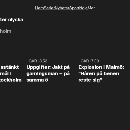
Hem
Serier
Nyheter
Sport
Nöje
Mer
Livsstil
fter olycka
kholm
0:35
I GÅR 18:52
0:33
I GÅR 17:50
1:1
isstänkt
Uppgifter: Jakt på
Explosion i Malmö:
emål i
gärningsman – på
”Håren på benen
Stockholm
samma ö
reste sig”