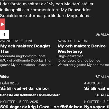
I det första avsnittet av ”My och Makten” ställer 
inrikespolitiska kommentatorn My Rohwedder 
Socialdemokraternas partiledare Magdalena 
Andersson till svars.
1
SE ALLA
AVSNITT 12
•
11 JUNI
26:27
AVSNITT 11
•
4 JUNI
2
My och makten: Douglas
My och makten: Denice
Thor
Westerberg
Moderata ungdomsförbundet 
Ungsvenskarnas 
(MUF:s) ordförande Douglas Thor 
förbundsordförande Denice 
gästar My och makten. I avsnittet 
Westerberg gästar My och makten.
diskuteras tonårsutvisningarna och 
avsnittet diskuteras migrationsfrå
hur Moderaterna ska locka väljare till 
och hur SD ska locka kvinnliga 
Väder
SE ALLA
valet i höst. 
väljare. 
I GÅR 02:30
1:06
4 AUGUSTI
Så blir vädret där du bor
Så blir vädr
Senaste om konflikten i Mellanöstern
SE ALLA
NYHETER
•
17 FEB. 2025
0:45
NYHETER
•
16 F
500 dagar av krig i Gaza – se förödelsen
Nya vapen ti