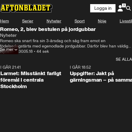
Logga in
Hem
Serier
Nyheter
Sport
Nöje
Livsstil
Romeo, 2, blev bestulen på jordgubbar
Nyheter
Romeo ska snart fira sin 3-årsdag och såg fram emot en 
födelsedagstårta med egenodlade jordgubbar. Därför blev han väldigt 
Se mer
ledsen när han upptäckte att någon tagit dem.
Nyheter
•
30.05.18
•
44 sek
SE ALLA
I GÅR 21:41
0:35
I GÅR 18:52
Larmet: Misstänkt farligt
Uppgifter: Jakt på
föremål i centrala
gärningsman – på samma
Stockholm