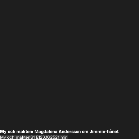
My och makten: Magdalena Andersson om Jimmie-hånet
My och makten
S1 E1
23.10.25
21 min