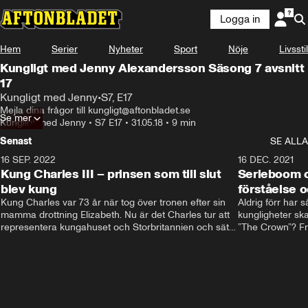
Logga in
Hem
Serier
Nyheter
Sport
Nöje
Livsstil
Kungligt med Jenny Alexandersson Säsong 7 avsnitt
17
Kungligt med Jenny
•
S7, E17
Mejla dina frågor till kungligt@aftonbladet.se
Se mer
Kungligt med Jenny
•
S7 E17
•
31.05.18
•
9 min
Senast
SE ALLA
16 SEP. 2022
3:40
16 DEC. 2021
Kung Charles III – prinsen som till slut
Serieboom o
blev kung
förståelse o
Kung Charles var 73 år när tog över tronen efter sin 
Aldrig förr har 
mamma drottning Elizabeth. Nu är det Charles tur att 
kungligheter ska
representera kungahuset och Storbritannien och sätta 
”The Crown”? Frå
sin egen prägel på den kungliga rollen.
Storbritannien. 
förståelse och h
kungahuset komm
kungaserier är 