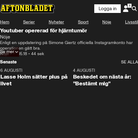
Logga in
Hem
Serier
Nyheter
Sport
Nöje
Livsstil
Youtuber opererad för hjärntumör
Nöje
Enligt en uppdatering på Simone Giertz officiella Instagramkonto har 
operationen gått bra.
Se mer
Nöje
•
31.05.18
•
44 sek
Senaste
SE ALLA
6 AUGUSTI
1:04
4 AUGUSTI
Lasse Holm sätter plus på
Beskedet om nästa år:
livet
”Bestämt mig”