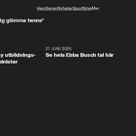
Hem
Serier
Nyheter
Sport
Nöje
Mer
Livsstil
drig glömma henne”
2:28
27 JUNI 2025
32:2
y utbildnings-
Se hela Ebba Busch tal här
inister