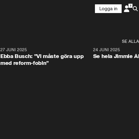
Logga in
SE ALLA
1
27 JUNI 2025
1:24
24 JUNI 2025
Ebba Busch: ”Vi måste göra upp
Se hela Jimmie Å
med reform-fobin”