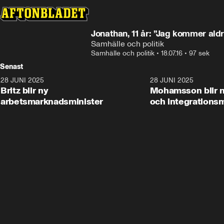
Jonathan, 11 år: ”Jag kommer al
Samhälle och politik
Samhälle och politik
•
18.07.16
•
97 sek
Senast
28 JUNI 2025
1:48
28 JUNI 2025
Britz blir ny
Mohamsson blir n
arbetsmarknadsminister
och integrationsm