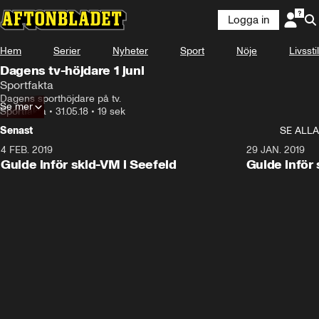
Logga in
Hem
Serier
Nyheter
Sport
Nöje
Livsstil
Dagens tv-höjdare 1 juni
Sportfakta
Dagens sporthöjdare på tv.
Se mer
Sportfakta
•
31.05.18
•
19 sek
Senast
SE ALLA
4 FEB. 2019
0:48
29 JAN. 2019
Guide inför skid-VM i Seefeld
Guide inför