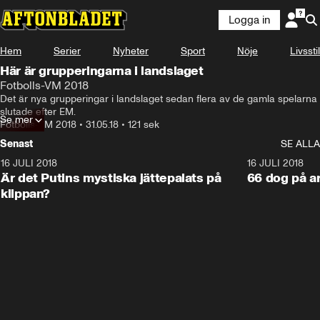
Logga in
Hem
Serier
Nyheter
Sport
Nöje
Livsstil
Här är grupperingarna i landslaget
Fotbolls-VM 2018
Det är nya grupperingar i landslaget sedan flera av de gamla spelarna 
slutade efter EM.
Se mer
Fotbolls-VM 2018
•
31.05.18
•
121 sek
Senast
SE ALLA
16 JULI 2018
1:05:59
16 JULI 2018
Är det Putins mystiska jättepalats på
66 dog på a
klippan?