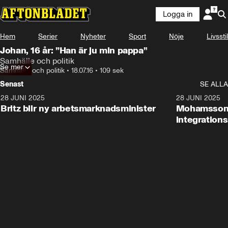
Logga in
Hem
Serier
Nyheter
Sport
Nöje
Livsstil
Johan, 16 år: ”Han är ju min pappa”
Samhälle och politik
Se mer
Samhälle och politik
•
18.07.16
•
109 sek
Senast
SE ALLA
28 JUNI 2025
1:48
28 JUNI 2025
Britz blir ny arbetsmarknadsminister
Mohamsson b
integration