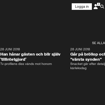
Logga in
SE ALLA
9
28 JUNI 2018
17:59
28 JUNI 2018
Han hånar gästen och blir själv
Går på bröllop oc
’tillintetgjord’
”värsta synden”
Tv-profilens diss vänds mot honom
Snacket går efter detalj
kärleksdag