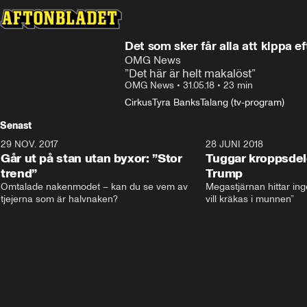
Det som sker får alla att kippa e
OMG News
”Det här är helt makalöst”
OMG News
•
31.05.18
•
23 min
Cirkus
Tyra Banks
Talang (tv-program)
Senast
29 NOV. 2017
14:21
28 JUNI 2018
Går ut på stan utan byxor: ”Stor
Tuggar kroppsde
trend”
Trump
Omtalade nakenmodet – kan du se vem av 
Megastjärnan hittar ing
tjejerna som är halvnaken?
vill kräkas i munnen”