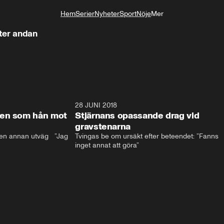
Hem
Serier
Nyheter
Sport
Nöje
Mer
Livsstil
fter andan
17:59
28 JUNI 2018
17:5
len som hån mot
Stjärnans opassande drag vid
gravstenarna
en annan utväg   ”Jag 
Tvingas be om ursäkt efter beteendet: ”Fanns 
inget annat att göra”