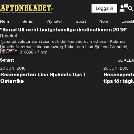
Logga in
Hem
Serier
Nyheter
Sport
Nöje
Livsstil
”Korad till mest budgetvänliga destinationen 2018”
Resekoll
Tjäna på valutor som rasar och det fina vädret, med oss - Katarina 
Daniels, kommunikationsansvarig Ticket och Lina Sjölund Gröndahl, 
Se mer
flygvärdinna och resebloggare
Resekoll
•
31.05.18
•
7 min
Senast
SE ALLA
20 JUNI 2018
1:36
20 JUNI 2018
Reseexperten Lina Sjölunds tips i
Reseexperte
Österrike
tips för tågl