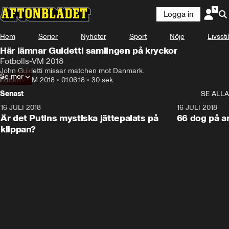
Logga in
Hem
Serier
Nyheter
Sport
Nöje
Livsstil
Här lämnar Guidetti samlingen på kryckor
Fotbolls-VM 2018
John Guidetti missar matchen mot Danmark.
Se mer
Fotbolls-VM 2018
•
01.06.18
•
30 sek
Senast
SE ALLA
16 JULI 2018
1:05:59
16 JULI 2018
Är det Putins mystiska jättepalats på
66 dog på a
klippan?