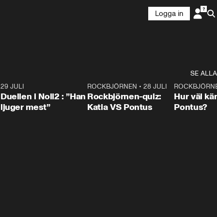
Logga in
SE ALLA
9
29 JULI
0:47
ROCKBJÖRNEN
•
28 JULI
0:15
ROCKBJÖRN
Duellen i Noll2 : ”Han
Rockbjörnen-quiz:
Hur väl kä
ljuger mest”
Katia VS Pontus
Pontus?