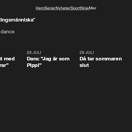
Hem
Serier
Nyheter
Sport
Nöje
Mer
Livsstil
vlingsmänniska"
 dance
1:02
29 JULI
0:41
29 JULI
0:3
at med
Dara: ”Jag är som
Då tar sommaren
rar”
Pippi”
slut