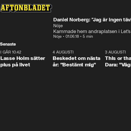
Daniel Norberg: "Jag är ingen tä
Nöje
Kammade hem andraplatsen i Let's
Nöje
•
01.06.18
•
5 min
Senaste
I GÅR 10:42
1:04
4 AUGUSTI
0:24
3 AUGUSTI
Lasse Holm sätter
Beskedet om nästa
This or th
plus på livet
år: ”Bestämt mig”
Dara: ”Väg