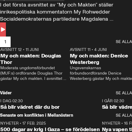
I det första avsnittet av ”My och Makten” ställer 
inrikespolitiska kommentatorn My Rohwedder 
Socialdemokraternas partiledare Magdalena 
Andersson till svars.
1
SE ALLA
AVSNITT 12
•
11 JUNI
26:27
AVSNITT 11
•
4 JUNI
2
My och makten: Douglas
My och makten: Denice
Thor
Westerberg
Moderata ungdomsförbundet 
Ungsvenskarnas 
(MUF:s) ordförande Douglas Thor 
förbundsordförande Denice 
gästar My och makten. I avsnittet 
Westerberg gästar My och makten.
diskuteras tonårsutvisningarna och 
avsnittet diskuteras migrationsfrå
hur Moderaterna ska locka väljare till 
och hur SD ska locka kvinnliga 
Väder
SE ALLA
valet i höst. 
väljare. 
I DAG 02:30
1:06
I GÅR 02:30
Så blir vädret där du bor
Så blir vädr
Senaste om konflikten i Mellanöstern
SE ALLA
NYHETER
•
17 FEB. 2025
0:45
NYHETER
•
16 F
500 dagar av krig i Gaza – se förödelsen
Nya vapen ti