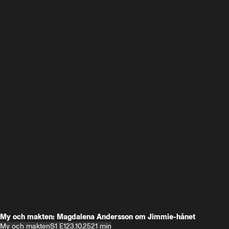
My och makten: Magdalena Andersson om Jimmie-hånet
My och makten
S1 E1
23.10.25
21 min