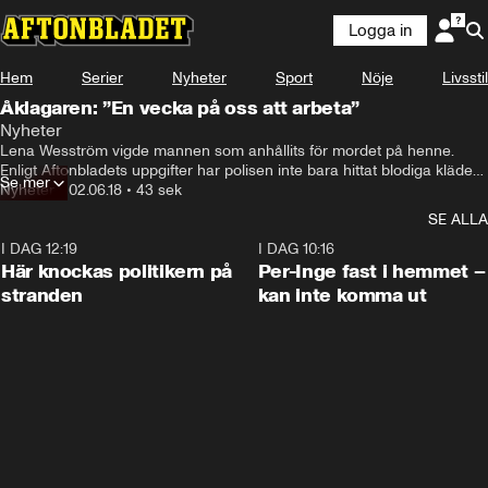
Logga in
Hem
Serier
Nyheter
Sport
Nöje
Livsstil
Åklagaren: ”En vecka på oss att arbeta”
Nyheter
Lena Wesström vigde mannen som anhållits för mordet på henne. 
Enligt Aftonbladets uppgifter har polisen inte bara hittat blodiga kläder i 
Se mer
den misstänktes hem i Örebro – utan även i mannens beslagtagna bil. 
Nyheter
•
02.06.18
•
43 sek
Mannen häktades på fredagseftermiddagen av Örebro tingsrätt som 
SE ALLA
skäligen misstänkt för mord.
I DAG 12:19
0:45
I DAG 10:16
Här knockas politikern på
Per-Inge fast i hemmet –
stranden
kan inte komma ut