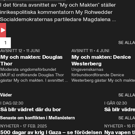
I det första avsnittet av ”My och Makten” ställer 
inrikespolitiska kommentatorn My Rohwedder 
Socialdemokraternas partiledare Magdalena 
Andersson till svars.
1
SE ALLA
AVSNITT 12
•
11 JUNI
26:27
AVSNITT 11
•
4 JUNI
2
My och makten: Douglas
My och makten: Denice
Thor
Westerberg
Moderata ungdomsförbundet 
Ungsvenskarnas 
(MUF:s) ordförande Douglas Thor 
förbundsordförande Denice 
gästar My och makten. I avsnittet 
Westerberg gästar My och makten.
diskuteras tonårsutvisningarna och 
avsnittet diskuteras migrationsfrå
hur Moderaterna ska locka väljare till 
och hur SD ska locka kvinnliga 
Väder
SE ALLA
valet i höst. 
väljare. 
I DAG 02:30
1:06
I GÅR 02:30
Så blir vädret där du bor
Så blir vädr
Senaste om konflikten i Mellanöstern
SE ALLA
NYHETER
•
17 FEB. 2025
0:45
NYHETER
•
16 F
500 dagar av krig i Gaza – se förödelsen
Nya vapen ti