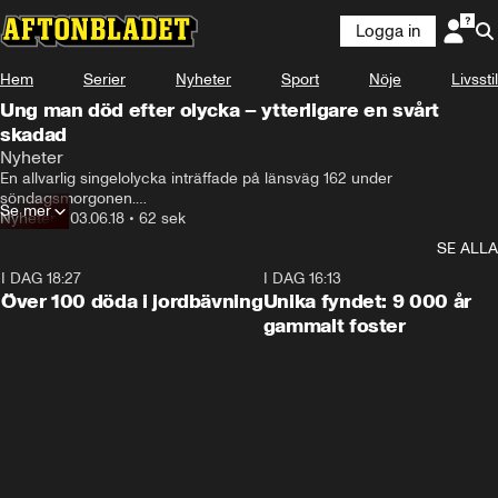
Logga in
Hem
Serier
Nyheter
Sport
Nöje
Livsstil
Ung man död efter olycka – ytterligare en svårt
skadad
Nyheter
En allvarlig singelolycka inträffade på länsväg 162 under 
söndagsmorgonen.

Se mer
Två unga män färdades i bilen som körde ned i ett dike.

Nyheter
•
03.06.18
•
62 sek
En av männen dog och den andre vårdas för svåra skador.
SE ALLA
I DAG 18:27
0:31
I DAG 16:13
Över 100 döda i jordbävning
Unika fyndet: 9 000 år
gammalt foster