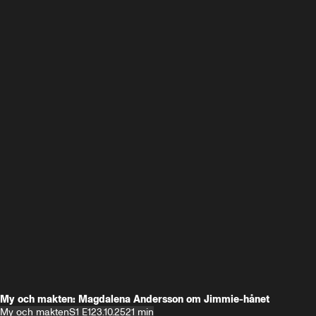
My och makten: Magdalena Andersson om Jimmie-hånet
My och makten
S1 E1
23.10.25
21 min