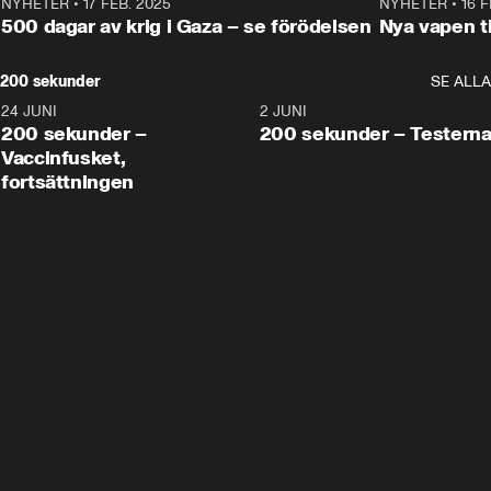
NYHETER
•
17 FEB. 2025
0:45
NYHETER
•
16 F
500 dagar av krig i Gaza – se förödelsen
Nya vapen ti
200 sekunder
SE ALLA
24 JUNI
5:00
2 JUNI
200 sekunder –
200 sekunder – Testern
Vaccinfusket,
fortsättningen