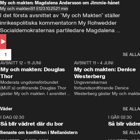
My och makten: Magdalena Andersson om Jimmie-hånet
My och makten
S1 E1
23.10.25
21 min
I det första avsnittet av ”My och Makten” ställer 
inrikespolitiska kommentatorn My Rohwedder 
Socialdemokraternas partiledare Magdalena 
Andersson till svars.
1
SE ALLA
AVSNITT 12
•
11 JUNI
26:27
AVSNITT 11
•
4 JUNI
2
My och makten: Douglas
My och makten: Denice
Thor
Westerberg
Moderata ungdomsförbundet 
Ungsvenskarnas 
(MUF:s) ordförande Douglas Thor 
förbundsordförande Denice 
gästar My och makten. I avsnittet 
Westerberg gästar My och makten.
diskuteras tonårsutvisningarna och 
avsnittet diskuteras migrationsfrå
hur Moderaterna ska locka väljare till 
och hur SD ska locka kvinnliga 
Väder
SE ALLA
valet i höst. 
väljare. 
I DAG 02:30
1:06
I GÅR 02:30
Så blir vädret där du bor
Så blir vädr
Senaste om konflikten i Mellanöstern
SE ALLA