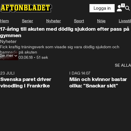
Logga in
Hem
Serier
Nyheter
Sport
Nöje
Livsstil
17-åring till akuten med dödlig sjukdom efter pass på
gymmen
Nyheter
Fick kraftig träningsverk som visade sig vara dödlig sjukdom och 
hamnade på akuten
Se mer
Nyheter
•
03.06.18
•
51 sek
SE ALLA
23 JULI
1:52
I DAG 14:07
Svenska paret driver
Män och kvinnor bastar
vinodling i Frankrike
olika: "Snackar skit"