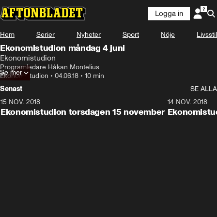
Logga in
Hem
Serier
Nyheter
Sport
Nöje
Livsstil
Ekonomistudion måndag 4 juni
Ekonomistudion
Programledare Håkan Montelius
Se mer
Ekonomistudion
•
04.06.18
•
10 min
Senast
SE ALLA
15 NOV. 2018
10:48
14 NOV. 2018
Ekonomistudion torsdagen 15 november
Ekonomistu