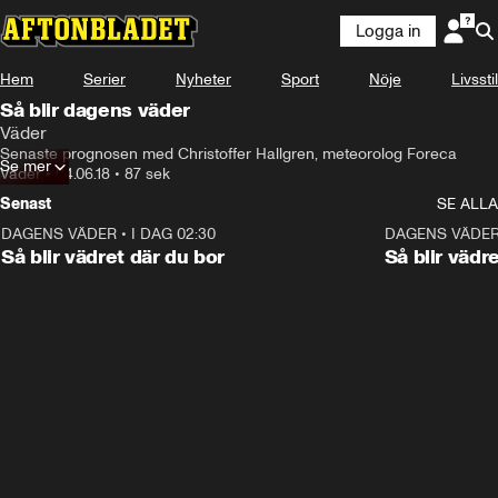
Logga in
Hem
Serier
Nyheter
Sport
Nöje
Livsstil
Så blir dagens väder
Väder
Senaste prognosen med Christoffer Hallgren, meteorolog Foreca
Se mer
Väder
•
04.06.18
•
87 sek
Senast
SE ALLA
DAGENS VÄDER
•
I DAG 02:30
1:06
DAGENS VÄDE
Så blir vädret där du bor
Så blir vädr