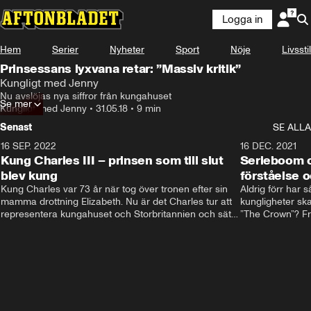
Logga in
Hem
Serier
Nyheter
Sport
Nöje
Livsstil
Prinsessans lyxvana retar: ”Massiv kritik”
Kungligt med Jenny
Nu avslöjas nya siffror från kungahuset
Se mer
Kungligt med Jenny
•
31.05.18
•
9 min
Senast
SE ALLA
16 SEP. 2022
3:40
16 DEC. 2021
Kung Charles III – prinsen som till slut
Serieboom o
blev kung
förståelse o
Kung Charles var 73 år när tog över tronen efter sin 
Aldrig förr har 
mamma drottning Elizabeth. Nu är det Charles tur att 
kungligheter ska
representera kungahuset och Storbritannien och sätta 
”The Crown”? Frå
sin egen prägel på den kungliga rollen.
Storbritannien. 
förståelse och h
kungahuset komm
kungaserier är 