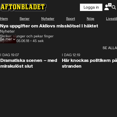
Logga in
Hem
Serier
Nyheter
Sport
Nöje
Livsstil
Nya uppgifter om Akilovs misskötsel i häktet
Nyheter
Skriker, sjunger och pekar finger
Se mer
Nyheter
•
05.06.18
•
45 sek
SE ALLA
I DAG 19:07
0:42
I DAG 12:19
Dramatiska scenen – med
Här knockas politikern p
mirakulöst slut
stranden