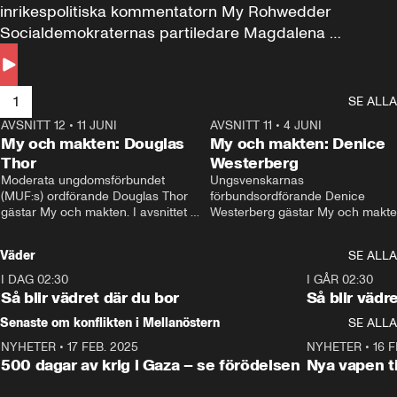
inrikespolitiska kommentatorn My Rohwedder 
Socialdemokraternas partiledare Magdalena 
Andersson till svars.
1
SE ALLA
AVSNITT 12
•
11 JUNI
26:27
AVSNITT 11
•
4 JUNI
2
My och makten: Douglas
My och makten: Denice
Thor
Westerberg
Moderata ungdomsförbundet 
Ungsvenskarnas 
(MUF:s) ordförande Douglas Thor 
förbundsordförande Denice 
gästar My och makten. I avsnittet 
Westerberg gästar My och makten.
diskuteras tonårsutvisningarna och 
avsnittet diskuteras migrationsfrå
hur Moderaterna ska locka väljare till 
och hur SD ska locka kvinnliga 
Väder
SE ALLA
valet i höst. 
väljare. 
I DAG 02:30
1:06
I GÅR 02:30
Så blir vädret där du bor
Så blir vädr
Senaste om konflikten i Mellanöstern
SE ALLA
NYHETER
•
17 FEB. 2025
0:45
NYHETER
•
16 F
500 dagar av krig i Gaza – se förödelsen
Nya vapen ti