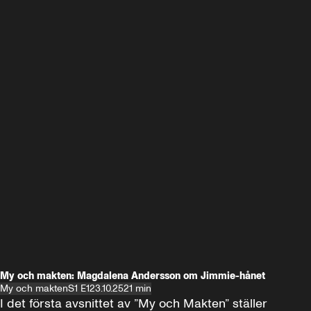
My och makten: Magdalena Andersson om Jimmie-hånet
My och makten
S1 E1
23.10.25
21 min
I det första avsnittet av ”My och Makten” ställer 