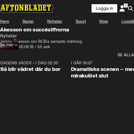
Logga in
Hem
Serier
Nyheter
Sport
Nöje
Livsstil
Åkesson om succésiffrorna
Nyheter
Jimmy Åkesson om SCB:s senaste mätning
Se mer
Nyheter
•
05.06.18
•
55 sek
SE ALLA
DAGENS VÄDER
•
I DAG 02:30
1:06
I GÅR 19:07
Så blir vädret där du bor
Dramatiska scenen – me
mirakulöst slut