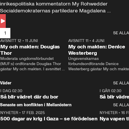
inrikespolitiska kommentatorn My Rohwedder 
Socialdemokraternas partiledare Magdalena 
Andersson till svars.
1
SE ALLA
AVSNITT 12
•
11 JUNI
26:27
AVSNITT 11
•
4 JUNI
2
My och makten: Douglas
My och makten: Denice
Thor
Westerberg
Moderata ungdomsförbundet 
Ungsvenskarnas 
(MUF:s) ordförande Douglas Thor 
förbundsordförande Denice 
gästar My och makten. I avsnittet 
Westerberg gästar My och makten.
diskuteras tonårsutvisningarna och 
avsnittet diskuteras migrationsfrå
hur Moderaterna ska locka väljare till 
och hur SD ska locka kvinnliga 
Väder
SE ALLA
valet i höst. 
väljare. 
I DAG 02:30
1:06
I GÅR 02:30
Så blir vädret där du bor
Så blir vädr
Senaste om konflikten i Mellanöstern
SE ALLA
NYHETER
•
17 FEB. 2025
0:45
NYHETER
•
16 F
500 dagar av krig i Gaza – se förödelsen
Nya vapen ti