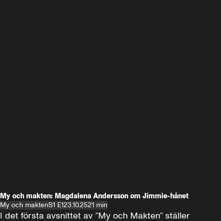
My och makten: Magdalena Andersson om Jimmie-hånet
My och makten
S1 E1
23.10.25
21 min
I det första avsnittet av ”My och Makten” ställer 