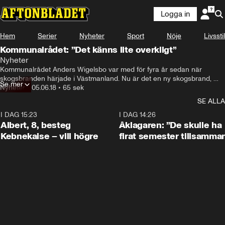
Logga in
Hem
Serier
Nyheter
Sport
Nöje
Livsstil
Kommunalrådet: ”Det känns lite overkligt”
Nyheter
Kommunalrådet Anders Wigelsbo var med för fyra år sedan när 
skogsbranden härjade i Västmanland. Nu är det en ny skogsbrand, 
Se mer
men omfattningen är fortfarande oklar.
Nyheter
•
05.06.18
•
65 sek
SE ALLA
I DAG 15:23
0:54
I DAG 14:26
Albert, 8, besteg
Åklagaren: ”De skulle ha
Kebnekaise – vill högre
firat semester tillsamma