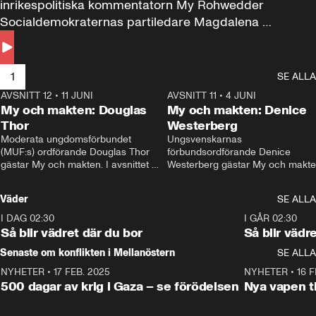
inrikespolitiska kommentatorn My Rohwedder 
Socialdemokraternas partiledare Magdalena 
Andersson till svars.
1
SE ALLA
AVSNITT 12
•
11 JUNI
26:27
AVSNITT 11
•
4 JUNI
2
My och makten: Douglas
My och makten: Denice
Thor
Westerberg
Moderata ungdomsförbundet 
Ungsvenskarnas 
(MUF:s) ordförande Douglas Thor 
förbundsordförande Denice 
gästar My och makten. I avsnittet 
Westerberg gästar My och makten.
diskuteras tonårsutvisningarna och 
avsnittet diskuteras migrationsfrå
hur Moderaterna ska locka väljare till 
och hur SD ska locka kvinnliga 
Väder
SE ALLA
valet i höst. 
väljare. 
I DAG 02:30
1:06
I GÅR 02:30
Så blir vädret där du bor
Så blir vädr
Senaste om konflikten i Mellanöstern
SE ALLA
NYHETER
•
17 FEB. 2025
0:45
NYHETER
•
16 F
500 dagar av krig i Gaza – se förödelsen
Nya vapen ti