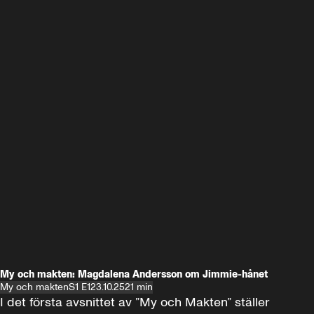
My och makten: Magdalena Andersson om Jimmie-hånet
My och makten
S1 E1
23.10.25
21 min
I det första avsnittet av ”My och Makten” ställer 