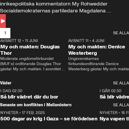
inrikespolitiska kommentatorn My Rohwedder 
Socialdemokraternas partiledare Magdalena 
Andersson till svars.
1
SE ALLA
AVSNITT 12
•
11 JUNI
26:27
AVSNITT 11
•
4 JUNI
2
My och makten: Douglas
My och makten: Denice
Thor
Westerberg
Moderata ungdomsförbundet 
Ungsvenskarnas 
(MUF:s) ordförande Douglas Thor 
förbundsordförande Denice 
gästar My och makten. I avsnittet 
Westerberg gästar My och makten.
diskuteras tonårsutvisningarna och 
avsnittet diskuteras migrationsfrå
hur Moderaterna ska locka väljare till 
och hur SD ska locka kvinnliga 
Väder
SE ALLA
valet i höst. 
väljare. 
I DAG 02:30
1:06
I GÅR 02:30
Så blir vädret där du bor
Så blir vädr
Senaste om konflikten i Mellanöstern
SE ALLA
NYHETER
•
17 FEB. 2025
0:45
NYHETER
•
16 F
500 dagar av krig i Gaza – se förödelsen
Nya vapen ti