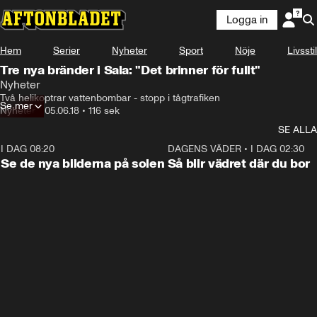
Logga in
Hem
Serier
Nyheter
Sport
Nöje
Livsstil
Tre nya bränder i Sala: "Det brinner för fullt"
Nyheter
Två helikoptrar vattenbombar - stopp i tågtrafiken
Se mer
Nyheter
•
05.06.18
•
116 sek
SE ALLA
I DAG 08:20
0:19
DAGENS VÄDER
•
I DAG 02:30
Se de nya bilderna på solen
Så blir vädret där du bor