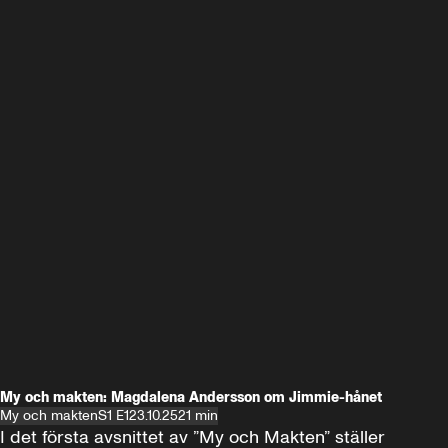
My och makten: Magdalena Andersson om Jimmie-hånet
My och makten
S1 E1
23.10.25
21 min
I det första avsnittet av ”My och Makten” ställer 