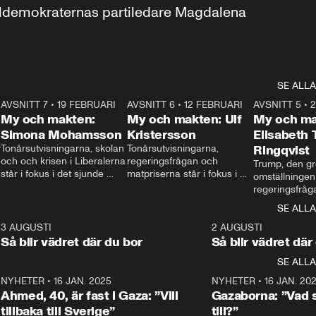
aldemokraternas partiledare Magdalena 
SE ALLA
7
AVSNITT 7
•
19 FEBRUARI
24:30
AVSNITT 6
•
12 FEBRUARI
27:30
AVSNITT 5
•
My och makten:
My och makten: Ulf
My och ma
Simona Mohamsson
Kristersson
Elisabeth
 
Tonårsutvisningarna, skolan 
Tonårsutvisningarna, 
Ringqvist
och och krisen i Liberalerna 
regeringsfrågan och 
Trump, den gr
står i fokus i det sjunde 
matpriserna står i fokus i 
omställningen
avsnittet av ”My och 
det sjätte avsnittet av ”My 
regeringsfråga
makten”. Se när 
och makten”. Se när 
centrum i det 
SE ALLA
Aftonbladets inrikespolitiska 
Aftonbladets inrikespolitiska 
avsnittet av ”
kommentator My 
kommentator My 
6
3 AUGUSTI
1:06
2 AUGUSTI
Makten”. Se nä
Rohwedder ställer 
Rohwedder ställer 
Så blir vädret där du bor
Så blir vädret där
Aftonbladets in
utbildnings- och 
statsminister Ulf Kristersson 
kommentator 
SE ALLA
integrationsminister Simona 
till svars.
Rohwedder stäl
Mohamsson till svars.
Centerpartiets
2
NYHETER
•
16 JAN. 2025
1:01
NYHETER
•
16 JAN. 20
Thand Ring till
Ahmed, 40, är fast i Gaza: ”Vill
Gazaborna: ”Vad s
tillbaka till Sverige”
till?”