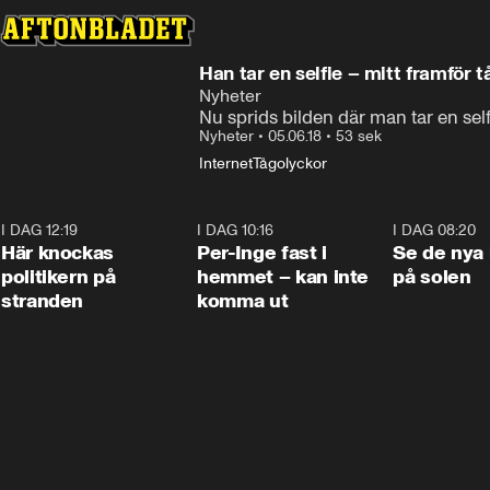
Han tar en selfie – mitt framför 
Nyheter
Nu sprids bilden där man tar en self
Nyheter
•
05.06.18
•
53 sek
Internet
Tågolyckor
I DAG 12:19
0:45
I DAG 10:16
1:26
I DAG 08:20
Här knockas
Per-Inge fast i
Se de nya 
politikern på
hemmet – kan inte
på solen
stranden
komma ut