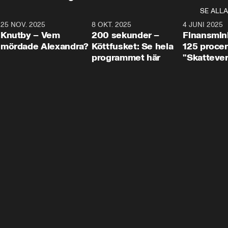
SE ALLA
3
25 NOV. 2025
31:05
8 OKT. 2025
4:29
4 JUNI 2025
Knutby – Vem
200 sekunder –
Finansmin
mördade Alexandra?
Köttfusket: Se hela
125 procent
programmet här
"Skattever
viktig uppg