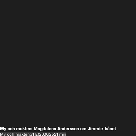
My och makten: Magdalena Andersson om Jimmie-hånet
My och makten
S1 E1
23.10.25
21 min