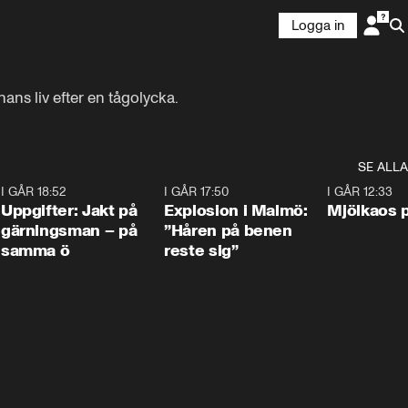
Logga in
ans liv efter en tågolycka.
SE ALLA
5
I GÅR 18:52
0:33
I GÅR 17:50
1:10
I GÅR 12:33
Uppgifter: Jakt på
Explosion i Malmö:
Mjölkaos p
gärningsman – på
”Håren på benen
samma ö
reste sig”