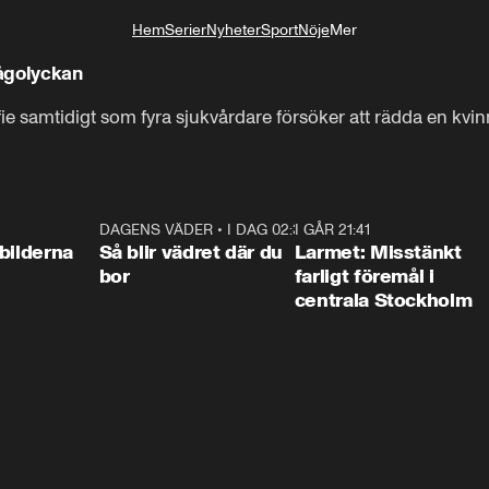
Hem
Serier
Nyheter
Sport
Nöje
Mer
Livsstil
tågolyckan
ie samtidigt som fyra sjukvårdare försöker att rädda en kvinn
0:31
DAGENS VÄDER
•
I DAG 02:30
1:06
I GÅR 21:41
0:3
bilderna
Så blir vädret där du
Larmet: Misstänkt
bor
farligt föremål i
centrala Stockholm