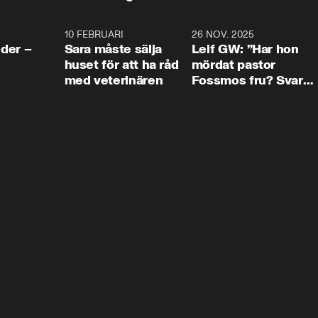
4:24
10 FEBRUARI
4:13
26 NOV. 2025
8:1
der –
Sara måste sälja
Leif GW: ”Har hon
huset för att ha råd
mördat pastor
med veterinären
Fossmos fru? Svar
nej.”