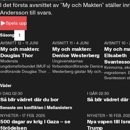
I det första avsnittet av ”My och Makten” ställe
Andersson till svars.
Spela upp
1
Säsong
AVSNITT 12
•
11 JUNI
26:27
AVSNITT 11
•
4 JUNI
23:40
AVSNITT 10
•
My och makten:
My och makten:
My och ma
Douglas Thor
Denice Westerberg
Elisabeth
Moderata 
Ungsvenskarnas 
Svantess
ungdomsförbundet (MUF:s) 
förbundsordförande Denice 
Kvinnorna, ek
ordförande Douglas Thor 
Westerberg gästar My och 
migrationen. E
gästar My och makten. I 
makten. I avsnittet 
Svantesson stäl
avsnittet diskuteras 
diskuteras migrationsfrågan 
när finansmini
Väder
tonårsutvisningarna och hur 
och hur SD ska locka 
Moderaterna ska locka 
kvinnliga väljare. 
I DAG 02:30
1:06
I GÅR 02:30
väljare till valet i höst. 
Så blir vädret där du bor
Så blir vädret där
Senaste om konflikten i Mellanöstern
NYHETER
•
17 FEB. 2025
0:45
NYHETER
•
16 FEB. 20
500 dagar av krig i Gaza – se
Nya vapen till Isr
förödelsen
Trump