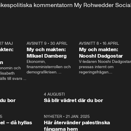
r inrikespolitiska kommentatorn My Rohwedder Soci
27 MAJ
3:51
AVSNITT 9
•
30 APRIL
24:00
AVSNITT 8
•
16 APRIL
25:1
kten:
My och makten:
My och makten:
Mikael Damberg
Nooshi Dadgostar
on
Ekonomin, 
V-ledaren Nooshi Dadgostar
finansministerrollen och 
pressas internt om 
onomin och 
demografikrisen. 
regeringsfrågan.

lisabeth 
Oppositionen ställs till svars 
I Aftonbladets 
ls till svars 
när Socialdemokraternas 
partiledarutfrågning ”My 
stern gästar 
Mikael Damberg gästar My 
och Makten” sätter hon ner 
My och Makten. 
och Makten. 
foten mot kritikerna:

1:06
4 AUGUSTI
1:0
– Vi ställer upp i val. Ska vi 
 du bor
Så blir vädret där du bor
vara med så sitter vi förstås 
25
1:22
NYHETER
•
21 JAN. 2025
0:5
ael – då hyllas
Här återvänder palestinska
fångarna hem