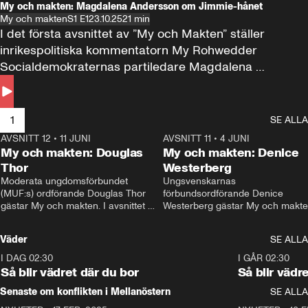
My och makten: Magdalena Andersson om Jimmie-hånet
My och makten
S1 E1
23.10.25
21 min
I det första avsnittet av ”My och Makten” ställer 
inrikespolitiska kommentatorn My Rohwedder 
Socialdemokraternas partiledare Magdalena 
Andersson till svars.
1
SE ALLA
AVSNITT 12
•
11 JUNI
26:27
AVSNITT 11
•
4 JUNI
2
My och makten: Douglas
My och makten: Denice
Thor
Westerberg
Moderata ungdomsförbundet 
Ungsvenskarnas 
(MUF:s) ordförande Douglas Thor 
förbundsordförande Denice 
gästar My och makten. I avsnittet 
Westerberg gästar My och makten.
diskuteras tonårsutvisningarna och 
avsnittet diskuteras migrationsfrå
hur Moderaterna ska locka väljare till 
och hur SD ska locka kvinnliga 
Väder
SE ALLA
valet i höst. 
väljare. 
I DAG 02:30
1:06
I GÅR 02:30
Så blir vädret där du bor
Så blir vädr
Senaste om konflikten i Mellanöstern
SE ALLA