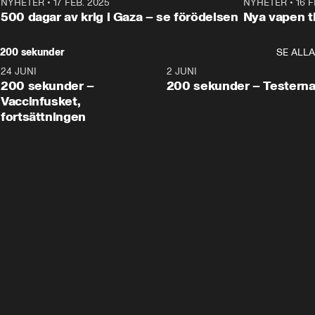
NYHETER
•
17 FEB. 2025
0:45
NYHETER
•
16 F
500 dagar av krig i Gaza – se förödelsen
Nya vapen ti
200 sekunder
SE ALLA
24 JUNI
5:00
2 JUNI
200 sekunder –
200 sekunder – Testern
Vaccinfusket,
fortsättningen