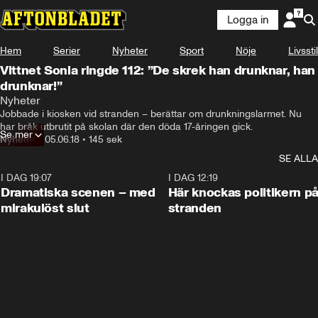
Logga in
Hem
Serier
Nyheter
Sport
Nöje
Livsstil
Vittnet Sonia ringde 112: ”De skrek han drunknar, han
drunknar!”
Nyheter
Jobbade i kiosken vid stranden – berättar om drunkningslarmet. Nu 
har bråk utbrutit på skolan där den döda 17-åringen gick.
Se mer
Nyheter
•
05.06.18
•
145 sek
SE ALLA
I DAG 19:07
0:42
I DAG 12:19
Dramatiska scenen – med
Här knockas politikern p
mirakulöst slut
stranden