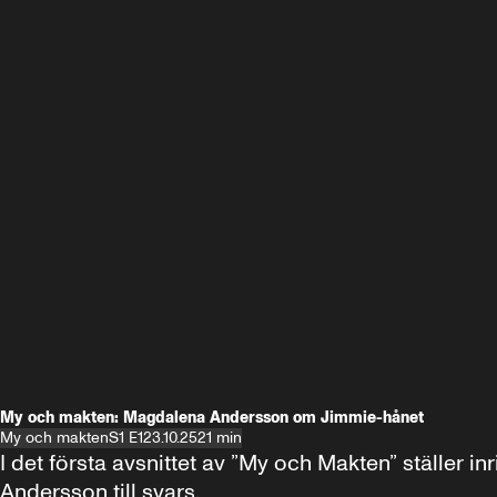
My och makten: Magdalena Andersson om Jimmie-hånet
My och makten
S1 E1
23.10.25
21 min
I det första avsnittet av ”My och Makten” ställe
Andersson till svars.