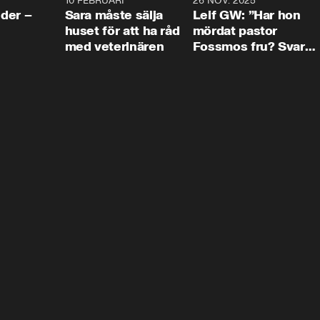
4:24
10 FEBRUARI
4:13
26 NOV. 2025
8:1
der –
Sara måste sälja
Leif GW: ”Har hon
huset för att ha råd
mördat pastor
med veterinären
Fossmos fru? Svar
nej.”