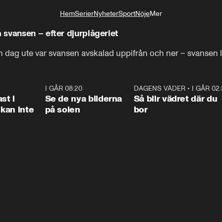
Hem
Serier
Nyheter
Sport
Nöje
Mer
Livsstil
svansen – efter djurplågeriet
n dag ute var svansen avskalad uppifrån och ner – svansen 
1:26
I GÅR 08:20
0:31
DAGENS VÄDER
•
I GÅR 02
1:0
st i
Se de nya bilderna
Så blir vädret där du
kan inte
på solen
bor