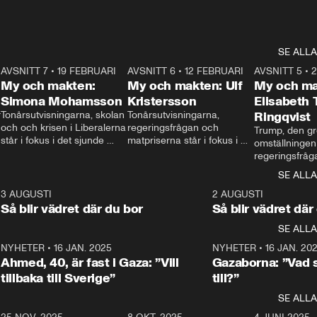
SE ALLA
7
AVSNITT 7
•
19 FEBRUARI
24:30
AVSNITT 6
•
12 FEBRUARI
27:30
AVSNITT 5
•
My och makten:
My och makten: Ulf
My och ma
Simona Mohamsson
Kristersson
Elisabeth
 
Tonårsutvisningarna, skolan 
Tonårsutvisningarna, 
Ringqvist
och och krisen i Liberalerna 
regeringsfrågan och 
Trump, den gr
står i fokus i det sjunde 
matpriserna står i fokus i 
omställningen
avsnittet av ”My och 
det sjätte avsnittet av ”My 
regeringsfråga
makten”. Se när 
och makten”. Se när 
centrum i det 
SE ALLA
Aftonbladets inrikespolitiska 
Aftonbladets inrikespolitiska 
avsnittet av ”
kommentator My 
kommentator My 
6
3 AUGUSTI
1:06
2 AUGUSTI
Makten”. Se nä
Rohwedder ställer 
Rohwedder ställer 
Så blir vädret där du bor
Så blir vädret där
Aftonbladets in
utbildnings- och 
statsminister Ulf Kristersson 
kommentator 
SE ALLA
integrationsminister Simona 
till svars.
Rohwedder stäl
Mohamsson till svars.
Centerpartiets
2
NYHETER
•
16 JAN. 2025
1:01
NYHETER
•
16 JAN. 20
Thand Ring till
Ahmed, 40, är fast i Gaza: ”Vill
Gazaborna: ”Vad s
tillbaka till Sverige”
till?”
SE ALLA