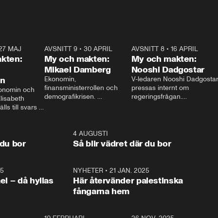
27 MAJ
3:51
AVSNITT 9
•
30 APRIL
24:00
AVSNITT 8
•
16 APRIL
25:1
kten:
My och makten:
My och makten:
Mikael Damberg
Nooshi Dadgostar
on
Ekonomin, 
V-ledaren Nooshi Dadgostar
finansministerrollen och 
pressas internt om 
onomin och 
demografikrisen. 
regeringsfrågan.

lisabeth 
Oppositionen ställs till svars 
I Aftonbladets 
ls till svars 
när Socialdemokraternas 
partiledarutfrågning ”My 
stern gästar 
Mikael Damberg gästar My 
och Makten” sätter hon ner 
My och Makten. 
och Makten. 
foten mot kritikerna:

1:06
4 AUGUSTI
1:0
– Vi ställer upp i val. Ska vi 
 du bor
Så blir vädret där du bor
vara med så sitter vi förstås 
25
1:22
NYHETER
•
21 JAN. 2025
0:5
ael – då hyllas
Här återvänder palestinska
fångarna hem