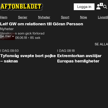
Logga in
Hem
Serier
Nyheter
Sport
Nöje
Livsstil
Leif GW om relationen till Göran Persson
Nyheter
Vänskapen som gick förlorad
Se mer
Nyheter
•
06.06.18
•
85 sek
SE ALLA
I DAG 09:50
0:53
I DAG 08:18
Tyfonvåg svepte bort pojke
Extremtorkan avslöjar
– saknas
Europas hemligheter