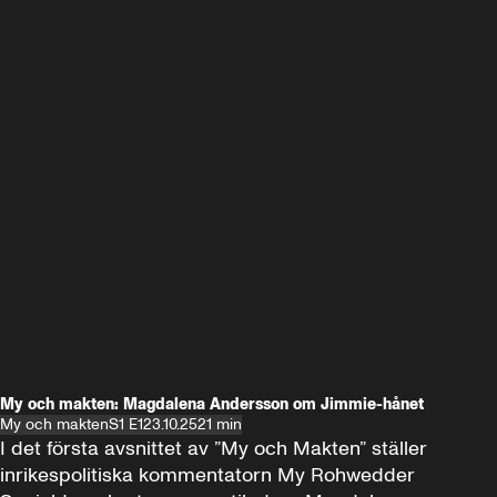
My och makten: Magdalena Andersson om Jimmie-hånet
My och makten
S1 E1
23.10.25
21 min
I det första avsnittet av ”My och Makten” ställer 
inrikespolitiska kommentatorn My Rohwedder 