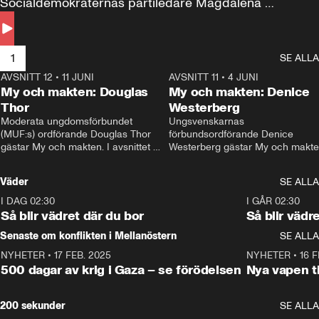
Socialdemokraternas partiledare Magdalena 
Andersson till svars.
1
SE ALLA
AVSNITT 12
•
11 JUNI
26:27
AVSNITT 11
•
4 JUNI
2
My och makten: Douglas
My och makten: Denice
Thor
Westerberg
Moderata ungdomsförbundet 
Ungsvenskarnas 
(MUF:s) ordförande Douglas Thor 
förbundsordförande Denice 
gästar My och makten. I avsnittet 
Westerberg gästar My och makten.
diskuteras tonårsutvisningarna och 
avsnittet diskuteras migrationsfrå
hur Moderaterna ska locka väljare till 
och hur SD ska locka kvinnliga 
Väder
SE ALLA
valet i höst. 
väljare. 
I DAG 02:30
1:06
I GÅR 02:30
Så blir vädret där du bor
Så blir vädr
Senaste om konflikten i Mellanöstern
SE ALLA
NYHETER
•
17 FEB. 2025
0:45
NYHETER
•
16 F
500 dagar av krig i Gaza – se förödelsen
Nya vapen ti
200 sekunder
SE ALLA