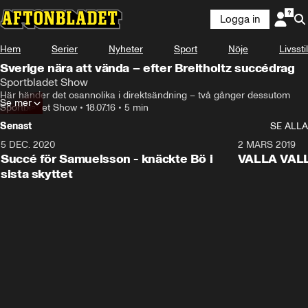
Logga in
Hem
Serier
Nyheter
Sport
Nöje
Livsstil
Sverige nära att vända – efter Breitholtz succédrag
Sportbladet Show
Här händer det osannolika i direktsändning – två gånger dessutom
Se mer
Sportbladet Show
•
18.07.16
•
5 min
Senast
SE ALLA
5 DEC. 2020
1:01
2 MARS 2019
Succé för Samuelsson - knäckte Bö i
VALLA VALLA:
sista skyttet