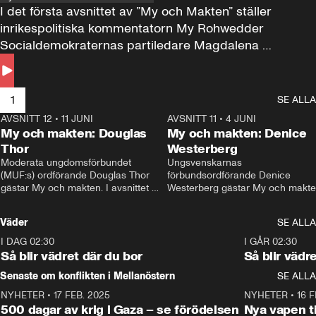
I det första avsnittet av ”My och Makten” ställer 
inrikespolitiska kommentatorn My Rohwedder 
Socialdemokraternas partiledare Magdalena 
Andersson till svars.
1
SE ALLA
AVSNITT 12
•
11 JUNI
26:27
AVSNITT 11
•
4 JUNI
2
My och makten: Douglas
My och makten: Denice
Thor
Westerberg
Moderata ungdomsförbundet 
Ungsvenskarnas 
(MUF:s) ordförande Douglas Thor 
förbundsordförande Denice 
gästar My och makten. I avsnittet 
Westerberg gästar My och makten.
diskuteras tonårsutvisningarna och 
avsnittet diskuteras migrationsfrå
hur Moderaterna ska locka väljare till 
och hur SD ska locka kvinnliga 
Väder
SE ALLA
valet i höst. 
väljare. 
I DAG 02:30
1:06
I GÅR 02:30
Så blir vädret där du bor
Så blir vädr
Senaste om konflikten i Mellanöstern
SE ALLA
NYHETER
•
17 FEB. 2025
0:45
NYHETER
•
16 F
500 dagar av krig i Gaza – se förödelsen
Nya vapen ti