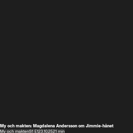
My och makten: Magdalena Andersson om Jimmie-hånet
My och makten
S1 E1
23.10.25
21 min