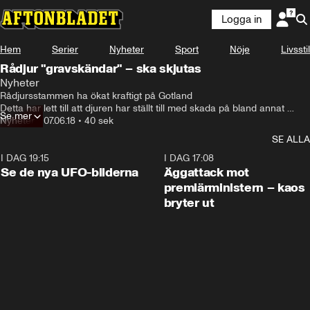
Logga in
Hem
Serier
Nyheter
Sport
Nöje
Livsstil
Rådjur "gravskändar" – ska skjutas
Nyheter
Rådjursstammen ha ökat kraftigt på Gotland

Detta har lett till att djuren har ställt till med skada på bland annat 
Se mer
kyrkogårdarnas planteringar. Nu ska de skjutas av.
Nyheter
•
07.06.18
•
40 sek
SE ALLA
I DAG 19:15
0:36
I DAG 17:08
Se de nya UFO-bilderna
Äggattack mot
premiärministern – kaos
bryter ut