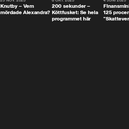
3
25 NOV. 2025
31:05
8 OKT. 2025
4:29
4 JUNI 2025
Knutby – Vem
200 sekunder –
Finansmin
mördade Alexandra?
Köttfusket: Se hela
125 procent
programmet här
"Skattever
viktig uppg