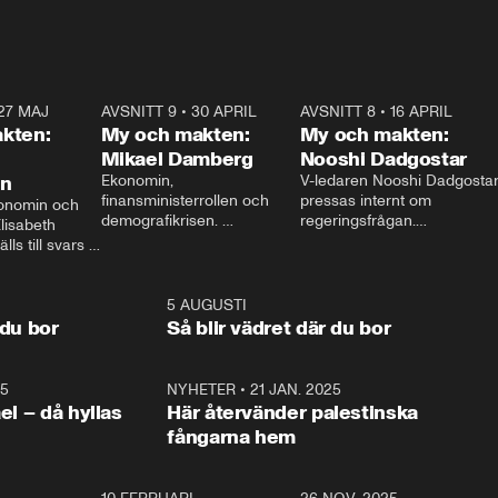
27 MAJ
3:51
AVSNITT 9
•
30 APRIL
24:00
AVSNITT 8
•
16 APRIL
25:1
kten:
My och makten:
My och makten:
Mikael Damberg
Nooshi Dadgostar
on
Ekonomin, 
V-ledaren Nooshi Dadgostar
finansministerrollen och 
pressas internt om 
onomin och 
demografikrisen. 
regeringsfrågan.

lisabeth 
Oppositionen ställs till svars 
I Aftonbladets 
ls till svars 
när Socialdemokraternas 
partiledarutfrågning ”My 
stern gästar 
Mikael Damberg gästar My 
och Makten” sätter hon ner 
My och Makten. 
och Makten. 
foten mot kritikerna:

1:06
5 AUGUSTI
1:0
– Vi ställer upp i val. Ska vi 
 du bor
Så blir vädret där du bor
vara med så sitter vi förstås 
25
1:22
NYHETER
•
21 JAN. 2025
0:5
ael – då hyllas
Här återvänder palestinska
fångarna hem