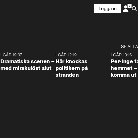
Logga in
SE ALLA
:30
6
I GÅR 19:07
0:42
I GÅR 12:19
0:45
I GÅR 10:16
Dramatiska scenen –
Här knockas
Per-Inge fa
med mirakulöst slut
politikern på
hemmet – 
stranden
komma ut