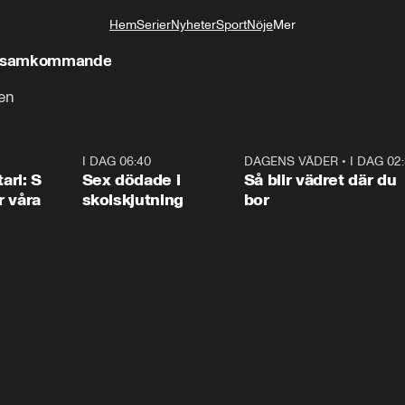
Hem
Serier
Nyheter
Sport
Nöje
Mer
Livsstil
ensamkommande
gen
1:36
I DAG 06:40
0:47
DAGENS VÄDER
•
I DAG 02
1:0
ari: S
Sex dödade i
Så blir vädret där du
r våra
skolskjutning
bor