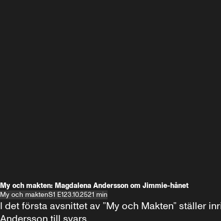
My och makten: Magdalena Andersson om Jimmie-hånet
My och makten
S1 E1
23.10.25
21 min
I det första avsnittet av ”My och Makten” ställe
Andersson till svars.