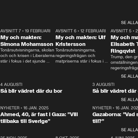
SE ALLA
7
AVSNITT 7
•
19 FEBRUARI
24:30
AVSNITT 6
•
12 FEBRUARI
27:30
AVSNITT 5
•
My och makten:
My och makten: Ulf
My och ma
Simona Mohamsson
Kristersson
Elisabeth
 
Tonårsutvisningarna, skolan 
Tonårsutvisningarna, 
Ringqvist
och och krisen i Liberalerna 
regeringsfrågan och 
Trump, den gr
står i fokus i det sjunde 
matpriserna står i fokus i 
omställningen
avsnittet av ”My och 
det sjätte avsnittet av ”My 
regeringsfråga
makten”. Se när 
och makten”. Se när 
centrum i det 
SE ALLA
Aftonbladets inrikespolitiska 
Aftonbladets inrikespolitiska 
avsnittet av ”
kommentator My 
kommentator My 
6
4 AUGUSTI
1:06
3 AUGUSTI
Makten”. Se nä
Rohwedder ställer 
Rohwedder ställer 
Så blir vädret där du bor
Så blir vädret där
Aftonbladets in
utbildnings- och 
statsminister Ulf Kristersson 
kommentator 
SE ALLA
integrationsminister Simona 
till svars.
Rohwedder stäl
Mohamsson till svars.
Centerpartiets
2
NYHETER
•
16 JAN. 2025
1:01
NYHETER
•
16 JAN. 20
Thand Ring till
Ahmed, 40, är fast i Gaza: ”Vill
Gazaborna: ”Vad s
tillbaka till Sverige”
till?”
SE ALLA