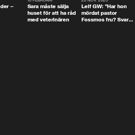
4:24
10 FEBRUARI
4:13
26 NOV. 2025
8:1
der –
Sara måste sälja
Leif GW: ”Har hon
huset för att ha råd
mördat pastor
med veterinären
Fossmos fru? Svar
nej.”