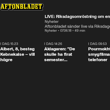
LIVE: Riksdagsomröstning om 
Nyheter
Aftonbladet sänder live via Riksda
Nyheter
•
07.06.18
•
49 min
I DAG 15:23
0:54
I DAG 14:26
1:54
I DAG 09:53
Albert, 8, besteg
Åklagaren: ”De
Pourmokht
Kebnekaise – vill
skulle ha firat
smygfilma
högre
semester
telefoner
tillsammans”