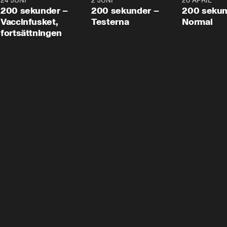
24 JUNI
5:00
2 JUNI
4:23
20 APRIL
200 sekunder –
200 sekunder –
200 sekun
Vaccinfusket,
Testerna
Normal
fortsättningen