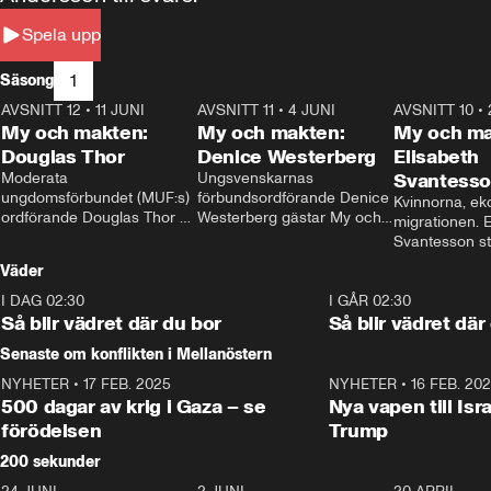
Spela upp
1
Säsong
AVSNITT 12
•
11 JUNI
26:27
AVSNITT 11
•
4 JUNI
23:40
AVSNITT 10
•
My och makten:
My och makten:
My och ma
Douglas Thor
Denice Westerberg
Elisabeth
Moderata 
Ungsvenskarnas 
Svantess
ungdomsförbundet (MUF:s) 
förbundsordförande Denice 
Kvinnorna, ek
ordförande Douglas Thor 
Westerberg gästar My och 
migrationen. E
gästar My och makten. I 
makten. I avsnittet 
Svantesson stäl
avsnittet diskuteras 
diskuteras migrationsfrågan 
när finansmini
Väder
tonårsutvisningarna och hur 
och hur SD ska locka 
Moderaterna ska locka 
kvinnliga väljare. 
I DAG 02:30
1:06
I GÅR 02:30
väljare till valet i höst. 
Så blir vädret där du bor
Så blir vädret där
Senaste om konflikten i Mellanöstern
NYHETER
•
17 FEB. 2025
0:45
NYHETER
•
16 FEB. 20
500 dagar av krig i Gaza – se
Nya vapen till Isr
förödelsen
Trump
200 sekunder