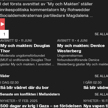
I det första avsnittet av ”My och Makten” ställer 
inrikespolitiska kommentatorn My Rohwedder 
Socialdemokraternas partiledare Magdalena 
Andersson till svars.
1
SE ALLA
AVSNITT 12
•
11 JUNI
26:27
AVSNITT 11
•
4 JUNI
2
My och makten: Douglas
My och makten: Denice
Thor
Westerberg
Moderata ungdomsförbundet 
Ungsvenskarnas 
(MUF:s) ordförande Douglas Thor 
förbundsordförande Denice 
gästar My och makten. I avsnittet 
Westerberg gästar My och makten.
diskuteras tonårsutvisningarna och 
avsnittet diskuteras migrationsfrå
hur Moderaterna ska locka väljare till 
och hur SD ska locka kvinnliga 
Väder
SE ALLA
valet i höst. 
väljare. 
I DAG 02:30
1:06
I GÅR 02:30
Så blir vädret där du bor
Så blir vädr
Senaste om konflikten i Mellanöstern
SE ALLA
NYHETER
•
17 FEB. 2025
0:45
NYHETER
•
16 F
500 dagar av krig i Gaza – se förödelsen
Nya vapen ti