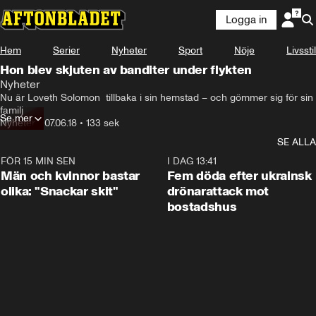
Logga in
Hem
Serier
Nyheter
Sport
Nöje
Livsstil
Hon blev skjuten av banditer under flykten
Nyheter
Nu är Loveth Solomon  tillbaka i sin hemstad – och gömmer sig för sin 
familj
Se mer
Nyheter
•
07.06.18
•
133 sek
SE ALLA
FÖR 15 MIN SEN
1:11
I DAG 13:41
Män och kvinnor bastar
Fem döda efter ukrainsk
olika: "Snackar skit"
drönarattack mot
bostadshus