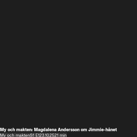
My och makten: Magdalena Andersson om Jimmie-hånet
My och makten
S1 E1
23.10.25
21 min