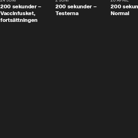
24 JUNI
5:00
2 JUNI
4:23
20 APRIL
200 sekunder –
200 sekunder –
200 sekun
Vaccinfusket,
Testerna
Normal
fortsättningen