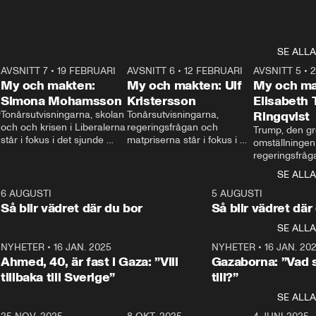
SE ALLA
7
AVSNITT 7
•
19 FEBRUARI
24:30
AVSNITT 6
•
12 FEBRUARI
27:30
AVSNITT 5
•
My och makten:
My och makten: Ulf
My och ma
Simona Mohamsson
Kristersson
Elisabeth
 
Tonårsutvisningarna, skolan 
Tonårsutvisningarna, 
Ringqvist
och och krisen i Liberalerna 
regeringsfrågan och 
Trump, den gr
står i fokus i det sjunde 
matpriserna står i fokus i 
omställningen
avsnittet av ”My och 
det sjätte avsnittet av ”My 
regeringsfråga
makten”. Se när 
och makten”. Se när 
centrum i det 
SE ALLA
Aftonbladets inrikespolitiska 
Aftonbladets inrikespolitiska 
avsnittet av ”
kommentator My 
kommentator My 
6
6 AUGUSTI
1:06
5 AUGUSTI
Makten”. Se nä
Rohwedder ställer 
Rohwedder ställer 
Så blir vädret där du bor
Så blir vädret där
Aftonbladets in
utbildnings- och 
statsminister Ulf Kristersson 
kommentator 
SE ALLA
integrationsminister Simona 
till svars.
Rohwedder stäl
Mohamsson till svars.
Centerpartiets
2
NYHETER
•
16 JAN. 2025
1:01
NYHETER
•
16 JAN. 20
Thand Ring till
Ahmed, 40, är fast i Gaza: ”Vill
Gazaborna: ”Vad s
tillbaka till Sverige”
till?”
SE ALLA