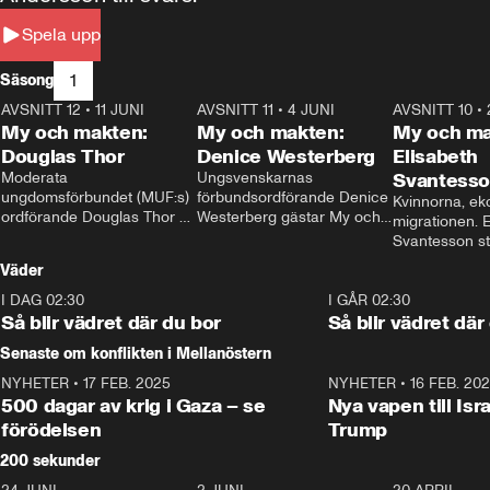
Spela upp
1
Säsong
AVSNITT 12
•
11 JUNI
26:27
AVSNITT 11
•
4 JUNI
23:40
AVSNITT 10
•
My och makten:
My och makten:
My och ma
Douglas Thor
Denice Westerberg
Elisabeth
Moderata 
Ungsvenskarnas 
Svantess
ungdomsförbundet (MUF:s) 
förbundsordförande Denice 
Kvinnorna, ek
ordförande Douglas Thor 
Westerberg gästar My och 
migrationen. E
gästar My och makten. I 
makten. I avsnittet 
Svantesson stäl
avsnittet diskuteras 
diskuteras migrationsfrågan 
när finansmini
Väder
tonårsutvisningarna och hur 
och hur SD ska locka 
Moderaterna ska locka 
kvinnliga väljare. 
I DAG 02:30
1:06
I GÅR 02:30
väljare till valet i höst. 
Så blir vädret där du bor
Så blir vädret där
Senaste om konflikten i Mellanöstern
NYHETER
•
17 FEB. 2025
0:45
NYHETER
•
16 FEB. 20
500 dagar av krig i Gaza – se
Nya vapen till Isr
förödelsen
Trump
200 sekunder