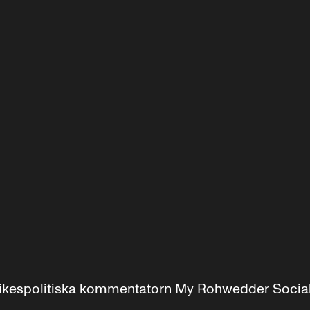
r inrikespolitiska kommentatorn My Rohwedder Soci