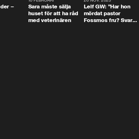
4:24
10 FEBRUARI
4:13
26 NOV. 2025
8:1
der –
Sara måste sälja
Leif GW: ”Har hon
huset för att ha råd
mördat pastor
med veterinären
Fossmos fru? Svar
nej.”