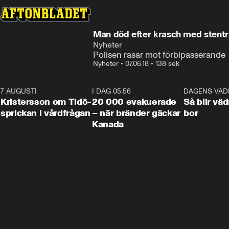
Man död efter krasch med stent
Nyheter
Polisen rasar mot förbipasserande
Nyheter
•
07.06.18
•
138 sek
7 AUGUSTI
0:42
I DAG 05:56
0:38
DAGENS VÄD
Kristersson om Tidö-
20 000 evakuerade
Så blir väd
sprickan i vårdfrågan
– när bränder gäckar
bor
Kanada