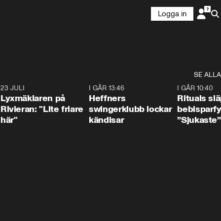
Logga in
SE ALLA
7
23 JULI
2:02
I GÅR 13:46
0:55
I GÅR 10:40
Lyxmäklaren på
Heffners
Rituals sl
Rivieran: "Lite friare
swingerklubb lockar
bebisparf
här"
kändisar
”Sjukaste”