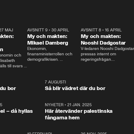
27 MAJ
3:51
AVSNITT 9
•
30 APRIL
24:00
AVSNITT 8
•
16 APRIL
25:1
kten:
My och makten:
My och makten:
Mikael Damberg
Nooshi Dadgostar
on
Ekonomin, 
V-ledaren Nooshi Dadgostar
finansministerrollen och 
pressas internt om 
onomin och 
demografikrisen. 
regeringsfrågan.

lisabeth 
Oppositionen ställs till svars 
I Aftonbladets 
ls till svars 
när Socialdemokraternas 
partiledarutfrågning ”My 
stern gästar 
Mikael Damberg gästar My 
och Makten” sätter hon ner 
My och Makten. 
och Makten. 
foten mot kritikerna:

1:06
7 AUGUSTI
1:0
– Vi ställer upp i val. Ska vi 
 du bor
Så blir vädret där du bor
vara med så sitter vi förstås 
25
1:22
NYHETER
•
21 JAN. 2025
0:5
ael – då hyllas
Här återvänder palestinska
fångarna hem