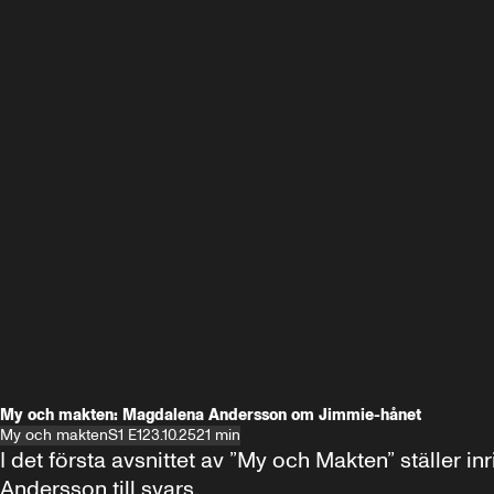
My och makten: Magdalena Andersson om Jimmie-hånet
My och makten
S1 E1
23.10.25
21 min
I det första avsnittet av ”My och Makten” ställe
Andersson till svars.