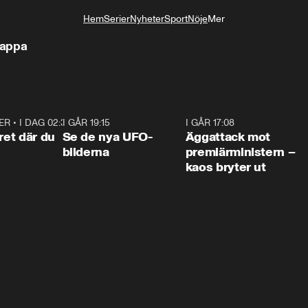
Hem
Serier
Nyheter
Sport
Nöje
Mer
Livsstil
rappa
ER
•
I DAG 02:30
1:06
I GÅR 19:15
0:36
I GÅR 17:08
0:3
ret där du
Se de nya UFO-
Äggattack mot
bilderna
premiärministern –
kaos bryter ut