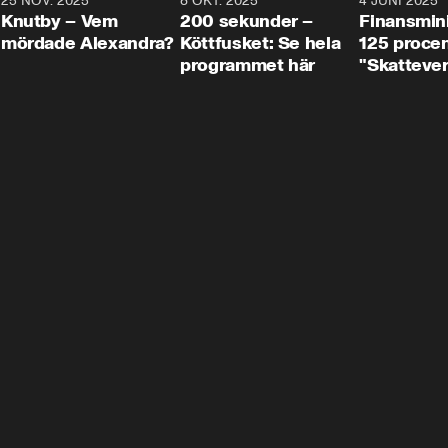
3
25 NOV. 2025
31:05
8 OKT. 2025
4:29
4 JUNI 2025
Knutby – Vem
200 sekunder –
Finansmin
mördade Alexandra?
Köttfusket: Se hela
125 procent
programmet här
"Skattever
viktig uppg