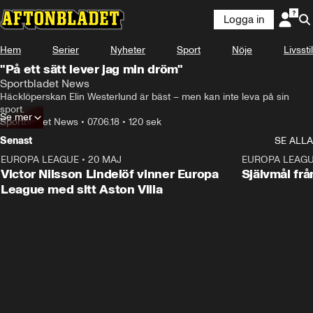
Logga in
Hem
Serier
Nyheter
Sport
Nöje
Livsstil
"På ett sätt lever jag min dröm"
Sportbladet News
Häcklöperskan Elin Westerlund är bäst – men kan inte leva på sin 
sport.
Se mer
Sportbladet News
•
07.06.18
•
120 sek
Senast
SE ALLA
EUROPA LEAGUE
•
20 MAJ
1:32
EUROPA LEAG
Victor Nilsson Lindelöf vinner Europa
Självmål frå
League med sitt Aston Villa