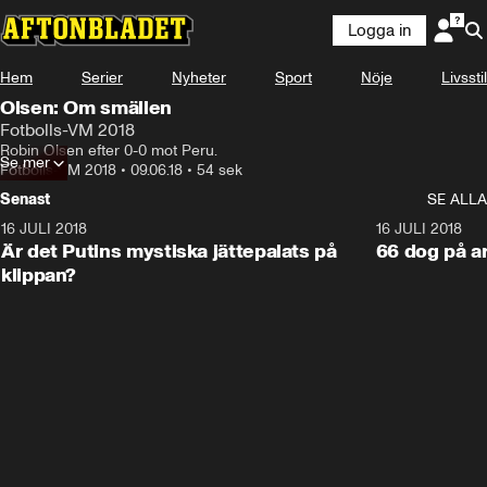
Logga in
Hem
Serier
Nyheter
Sport
Nöje
Livsstil
Olsen: Om smällen
Fotbolls-VM 2018
Robin Olsen efter 0-0 mot Peru.
Se mer
Fotbolls-VM 2018
•
09.06.18
•
54 sek
Senast
SE ALLA
16 JULI 2018
1:05:59
16 JULI 2018
Är det Putins mystiska jättepalats på
66 dog på a
klippan?