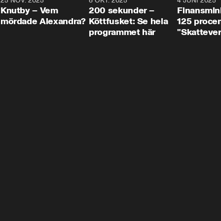
3
25 NOV. 2025
31:05
8 OKT. 2025
4:29
4 JUNI 2025
Knutby – Vem
200 sekunder –
Finansmin
mördade Alexandra?
Köttfusket: Se hela
125 procent
programmet här
"Skattever
viktig uppg