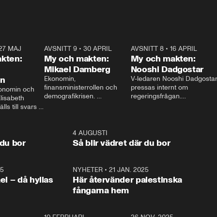
27 MAJ
3:51
AVSNITT 9
•
30 APRIL
24:00
AVSNITT 8
•
16 APRIL
25:1
kten:
My och makten:
My och makten:
Mikael Damberg
Nooshi Dadgostar
on
Ekonomin, 
V-ledaren Nooshi Dadgostar
finansministerrollen och 
pressas internt om 
onomin och 
demografikrisen. 
regeringsfrågan.

lisabeth 
Oppositionen ställs till svars 
I Aftonbladets 
ls till svars 
när Socialdemokraternas 
partiledarutfrågning ”My 
stern gästar 
Mikael Damberg gästar My 
och Makten” sätter hon ner 
My och Makten. 
och Makten. 
foten mot kritikerna:

1:06
4 AUGUSTI
1:0
– Vi ställer upp i val. Ska vi 
 du bor
Så blir vädret där du bor
vara med så sitter vi förstås 
25
1:22
NYHETER
•
21 JAN. 2025
0:5
ael – då hyllas
Här återvänder palestinska
fångarna hem