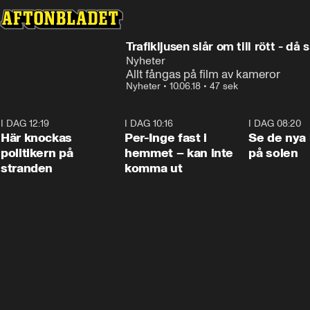
Trafikljusen slår om till rött - då
Nyheter
Allt fångas på film av kameror
Nyheter
•
10.06.18
•
47 sek
I DAG 12:19
0:45
I DAG 10:16
1:26
I DAG 08:20
Här knockas
Per-Inge fast i
Se de nya 
politikern på
hemmet – kan inte
på solen
stranden
komma ut