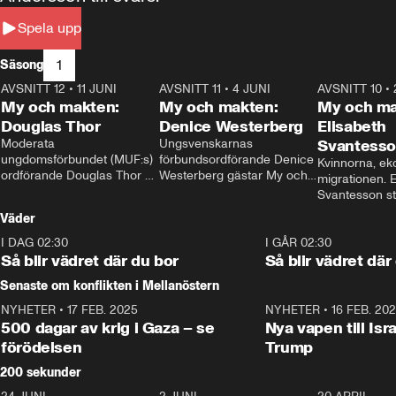
Spela upp
1
Säsong
AVSNITT 12
•
11 JUNI
26:27
AVSNITT 11
•
4 JUNI
23:40
AVSNITT 10
•
My och makten:
My och makten:
My och ma
Douglas Thor
Denice Westerberg
Elisabeth
Moderata 
Ungsvenskarnas 
Svantess
ungdomsförbundet (MUF:s) 
förbundsordförande Denice 
Kvinnorna, ek
ordförande Douglas Thor 
Westerberg gästar My och 
migrationen. E
gästar My och makten. I 
makten. I avsnittet 
Svantesson stäl
avsnittet diskuteras 
diskuteras migrationsfrågan 
när finansmini
Väder
tonårsutvisningarna och hur 
och hur SD ska locka 
Moderaterna ska locka 
kvinnliga väljare. 
I DAG 02:30
1:06
I GÅR 02:30
väljare till valet i höst. 
Så blir vädret där du bor
Så blir vädret där
Senaste om konflikten i Mellanöstern
NYHETER
•
17 FEB. 2025
0:45
NYHETER
•
16 FEB. 20
500 dagar av krig i Gaza – se
Nya vapen till Isr
förödelsen
Trump
200 sekunder