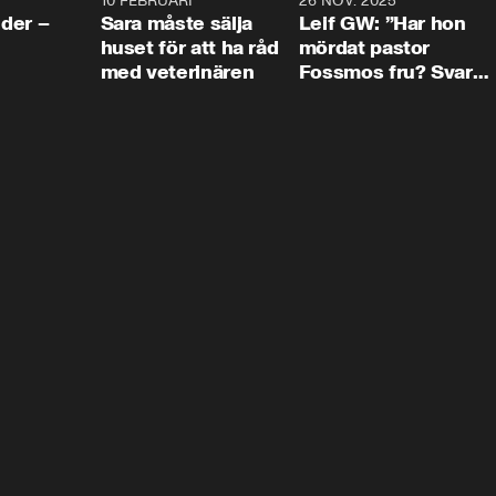
4:24
10 FEBRUARI
4:13
26 NOV. 2025
8:1
der –
Sara måste sälja
Leif GW: ”Har hon
huset för att ha råd
mördat pastor
med veterinären
Fossmos fru? Svar
nej.”