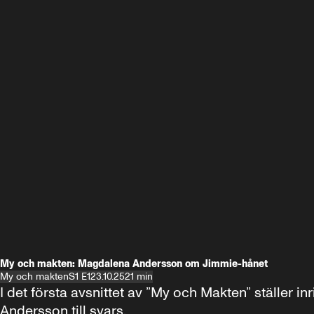
My och makten: Magdalena Andersson om Jimmie-hånet
My och makten
S1 E1
23.10.25
21 min
I det första avsnittet av ”My och Makten” ställe
Andersson till svars.