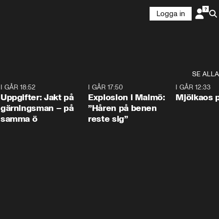
Logga in
SE ALLA
5
I GÅR 18:52
0:33
I GÅR 17:50
1:10
I GÅR 12:33
Uppgifter: Jakt på
Explosion i Malmö:
Mjölkaos p
gärningsman – på
”Håren på benen
samma ö
reste sig”