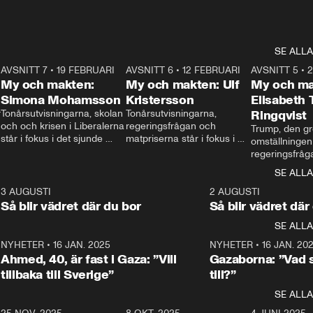
SE ALLA
7
AVSNITT 7
•
19 FEBRUARI
24:30
AVSNITT 6
•
12 FEBRUARI
27:30
AVSNITT 5
•
My och makten:
My och makten: Ulf
My och ma
Simona Mohamsson
Kristersson
Elisabeth
 
Tonårsutvisningarna, skolan 
Tonårsutvisningarna, 
Ringqvist
och och krisen i Liberalerna 
regeringsfrågan och 
Trump, den gr
står i fokus i det sjunde 
matpriserna står i fokus i 
omställningen
avsnittet av ”My och 
det sjätte avsnittet av ”My 
regeringsfråga
makten”. Se när 
och makten”. Se när 
centrum i det 
SE ALLA
Aftonbladets inrikespolitiska 
Aftonbladets inrikespolitiska 
avsnittet av ”
kommentator My 
kommentator My 
6
3 AUGUSTI
1:06
2 AUGUSTI
Makten”. Se nä
Rohwedder ställer 
Rohwedder ställer 
Så blir vädret där du bor
Så blir vädret där
Aftonbladets in
utbildnings- och 
statsminister Ulf Kristersson 
kommentator 
SE ALLA
integrationsminister Simona 
till svars.
Rohwedder stäl
Mohamsson till svars.
Centerpartiets
2
NYHETER
•
16 JAN. 2025
1:01
NYHETER
•
16 JAN. 20
Thand Ring till
Ahmed, 40, är fast i Gaza: ”Vill
Gazaborna: ”Vad s
tillbaka till Sverige”
till?”
SE ALLA