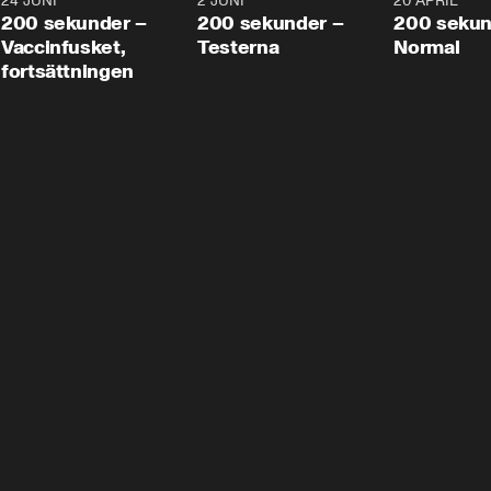
24 JUNI
5:00
2 JUNI
4:23
20 APRIL
200 sekunder –
200 sekunder –
200 sekun
Vaccinfusket,
Testerna
Normal
fortsättningen