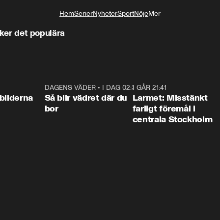
Hem
Serier
Nyheter
Sport
Nöje
Mer
Livsstil
 sker det populära
0:31
DAGENS VÄDER
•
I DAG 02:30
1:06
I GÅR 21:41
0:3
bilderna
Så blir vädret där du
Larmet: Misstänkt
bor
farligt föremål i
centrala Stockholm