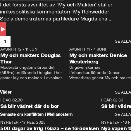
I det första avsnittet av ”My och Makten” ställer 
inrikespolitiska kommentatorn My Rohwedder 
Socialdemokraternas partiledare Magdalena 
Andersson till svars.
1
SE ALLA
AVSNITT 12
•
11 JUNI
26:27
AVSNITT 11
•
4 JUNI
2
My och makten: Douglas
My och makten: Denice
Thor
Westerberg
Moderata ungdomsförbundet 
Ungsvenskarnas 
(MUF:s) ordförande Douglas Thor 
förbundsordförande Denice 
gästar My och makten. I avsnittet 
Westerberg gästar My och makten.
diskuteras tonårsutvisningarna och 
avsnittet diskuteras migrationsfrå
hur Moderaterna ska locka väljare till 
och hur SD ska locka kvinnliga 
Väder
SE ALLA
valet i höst. 
väljare. 
I DAG 02:30
1:06
I GÅR 02:30
Så blir vädret där du bor
Så blir vädr
Senaste om konflikten i Mellanöstern
SE ALLA
NYHETER
•
17 FEB. 2025
0:45
NYHETER
•
16 F
500 dagar av krig i Gaza – se förödelsen
Nya vapen ti