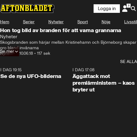
Logga in
Hem
Serier
Nyheter
Sport
Nöje
Livsstil
Hon tog bild av branden för att varna grannarna
Nyheter
Skogsbranden som härjar mellan Kristinehamn och Björneborg skapar 
oro bland invånarna
Se mer
Nyheter
•
10.06.18
•
117 sek
SE ALLA
I DAG 19:15
0:36
I DAG 17:08
Se de nya UFO-bilderna
Äggattack mot
premiärministern – kaos
bryter ut