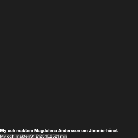
My och makten: Magdalena Andersson om Jimmie-hånet
My och makten
S1 E1
23.10.25
21 min