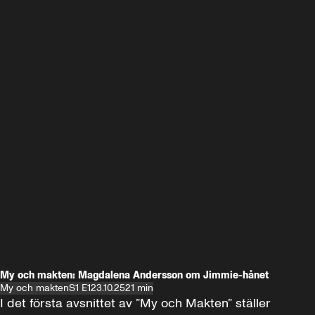
My och makten: Magdalena Andersson om Jimmie-hånet
My och makten
S1 E1
23.10.25
21 min
I det första avsnittet av ”My och Makten” ställer 