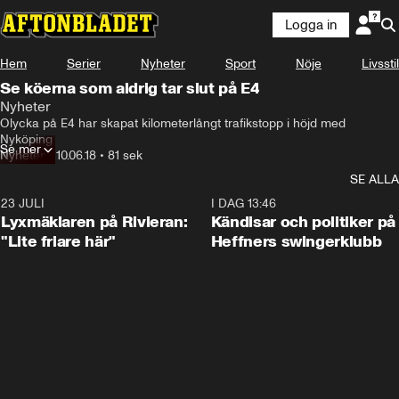
Logga in
Hem
Serier
Nyheter
Sport
Nöje
Livsstil
Se köerna som aldrig tar slut på E4
Nyheter
Olycka på E4 har skapat kilometerlångt trafikstopp i höjd med 
Nyköping
Se mer
Nyheter
•
10.06.18
•
81 sek
SE ALLA
23 JULI
2:02
I DAG 13:46
Lyxmäklaren på Rivieran:
Kändisar och politiker på
"Lite friare här"
Heffners swingerklubb