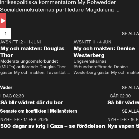
inrikespolitiska kommentatorn My Rohwedder 
Socialdemokraternas partiledare Magdalena 
Andersson till svars.
1
SE ALLA
AVSNITT 12
•
11 JUNI
26:27
AVSNITT 11
•
4 JUNI
2
My och makten: Douglas
My och makten: Denice
Thor
Westerberg
Moderata ungdomsförbundet 
Ungsvenskarnas 
(MUF:s) ordförande Douglas Thor 
förbundsordförande Denice 
gästar My och makten. I avsnittet 
Westerberg gästar My och makten.
diskuteras tonårsutvisningarna och 
avsnittet diskuteras migrationsfrå
hur Moderaterna ska locka väljare till 
och hur SD ska locka kvinnliga 
Väder
SE ALLA
valet i höst. 
väljare. 
I DAG 02:30
1:06
I GÅR 02:30
Så blir vädret där du bor
Så blir vädr
Senaste om konflikten i Mellanöstern
SE ALLA
NYHETER
•
17 FEB. 2025
0:45
NYHETER
•
16 F
500 dagar av krig i Gaza – se förödelsen
Nya vapen ti